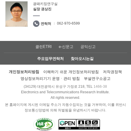
광패키징연구실
실장 권상진
062-970-6599
연락처
클린ETRI
e-신문고
공익신고
주요업무연락처
찾아오시는길
개인정보처리방침
이해하기 쉬운 개인정보처리방침
저작권정책
영상정보처리기기 운영ㆍ관리 방침
부설연구소공고
(34129) 대전광역시 유성구 가정로 218, TEL
1466-38
Electronics and Telecommunications Research Institute.
All rights reserved.
본 홈페이지에 게시된 이메일 주소가 자동수집되는 것을 거부하며, 이를 위반시
정보통신망법에 의해 처벌됨을 유념하시기 바랍니다.