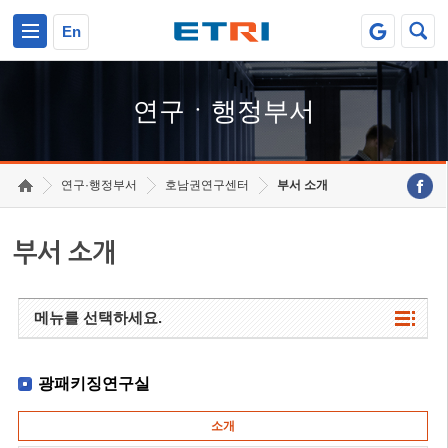
본문 바로가기
주요메뉴 바로가기
하단메뉴 바로가기
En
연구ㆍ행정부서
연구·행정부서
호남권연구센터
부서 소개
부서 소개
메뉴를 선택하세요.
광패키징연구실
소개