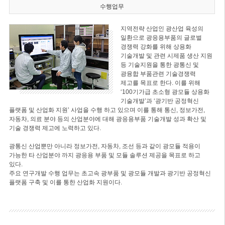
수행업무
지역전략 산업인 광산업 육성의
일환으로 광응용부품의 글로벌
경쟁력 강화를 위해 상용화
기술개발 및 관련 시제품 생산 지원
등 기술지원을 통한 광통신 및
광융합 부품관련 기술경쟁력
제고를 목표로 한다. 이를 위해
‘100기가급 초소형 광모듈 상용화
기술개발’과 ‘광기반 공정혁신
플랫폼 및 산업화 지원’ 사업을 수행 하고 있으며 이를 통해 통신, 정보가전,
자동차, 의료 분야 등의 산업분야에 대해 광응용부품 기술개발 성과 확산 및
기술 경쟁력 제고에 노력하고 있다.
광통신 산업뿐만 아니라 정보가전, 자동차, 조선 등과 같이 광모듈 적용이
가능한 타 산업분야 까지 광응용 부품 및 모듈 솔루션 제공을 목표로 하고
있다.
주요 연구개발 수행 업무는 초고속 광부품 및 광모듈 개발과 광기반 공정혁신
플랫폼 구축 및 이를 통한 산업화 지원이다.