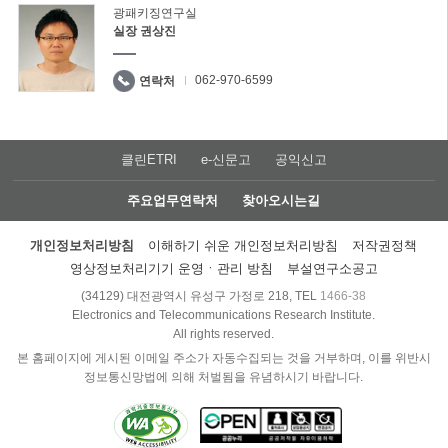
광패키징연구실
실장 권상진
062-970-6599
연락처
클린ETRI
e-신문고
공익신고
주요업무연락처
찾아오시는길
개인정보처리방침
이해하기 쉬운 개인정보처리방침
저작권정책
영상정보처리기기 운영ㆍ관리 방침
부설연구소공고
(34129) 대전광역시 유성구 가정로 218, TEL
1466-38
Electronics and Telecommunications Research Institute.
All rights reserved.
본 홈페이지에 게시된 이메일 주소가 자동수집되는 것을 거부하며, 이를 위반시
정보통신망법에 의해 처벌됨을 유념하시기 바랍니다.