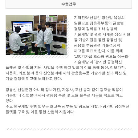
수행업무
지역전략 산업인 광산업 육성의
일환으로 광응용부품의 글로벌
경쟁력 강화를 위해 상용화
기술개발 및 관련 시제품 생산 지원
등 기술지원을 통한 광통신 및
광융합 부품관련 기술경쟁력
제고를 목표로 한다. 이를 위해
‘100기가급 초소형 광모듈 상용화
기술개발’과 ‘광기반 공정혁신
플랫폼 및 산업화 지원’ 사업을 수행 하고 있으며 이를 통해 통신, 정보가전,
자동차, 의료 분야 등의 산업분야에 대해 광응용부품 기술개발 성과 확산 및
기술 경쟁력 제고에 노력하고 있다.
광통신 산업뿐만 아니라 정보가전, 자동차, 조선 등과 같이 광모듈 적용이
가능한 타 산업분야 까지 광응용 부품 및 모듈 솔루션 제공을 목표로 하고
있다.
주요 연구개발 수행 업무는 초고속 광부품 및 광모듈 개발과 광기반 공정혁신
플랫폼 구축 및 이를 통한 산업화 지원이다.