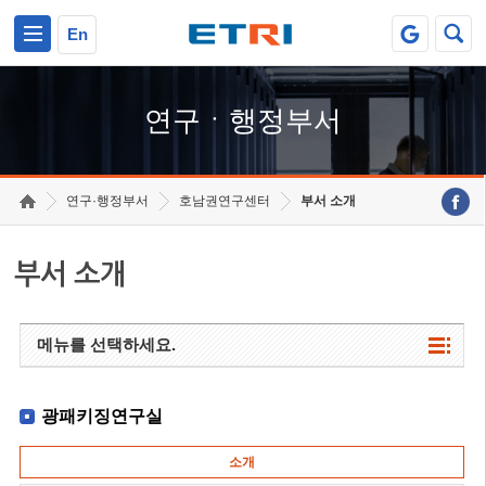
본문 바로가기
주요메뉴 바로가기
하단메뉴 바로가기
En
연구ㆍ행정부서
연구·행정부서
호남권연구센터
부서 소개
부서 소개
메뉴를 선택하세요.
광패키징연구실
소개