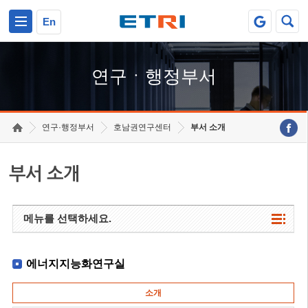
본문 바로가기
주요메뉴 바로가기
하단메뉴 바로가기
En
연구ㆍ행정부서
연구·행정부서
호남권연구센터
부서 소개
부서 소개
메뉴를 선택하세요.
에너지지능화연구실
소개