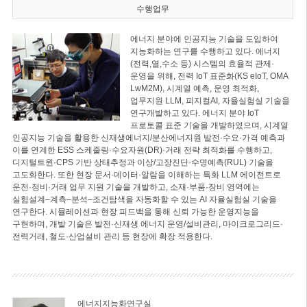
수행업무
에너지 분야에 인공지능 기술을 도입하여
지능화하는 연구를 수행하고 있다. 에너지
(전력,열,수소 등) 시스템의 효율적 관제·
운영을 위해, 전력 IoT 표준화(KS eIoT, OMA
LwM2M), 시계열 예측, 운영 최적화,
업무지원 LLM, 피지컬AI, 자율실험실 기술을
연구개발하고 있다. 에너지 분야 IoT
프로토콜 표준 기술을 개발하였으며, 시계열
인공지능 기술을 활용한 신재생에너지/분산에너지원 발전·수요·가격 예측과
이를 연계한 ESS 스케줄링·수요자원(DR)·거래 전략 최적화를 수행하고,
디지털트윈·CPS 기반 상태추정과 이상/고장진단·수명예측(RUL) 기술을
고도화한다. 또한 현장 문서·데이터·알람을 이해하는 특화 LLM 에이전트로
운전·정비·거래 업무 지원 기술을 개발하고, 소재·부품·장비 영역에는
실험설계–계측–분석–조건탐색을 자동화할 수 있는 AI 자율실험실 기술을
연구한다. 시뮬레이션과 현장 피드백을 통해 신뢰 가능한 운영지능을
구현하며, 개발 기술은 발전·신재생 에너지 운영/설비관리, 마이크로그리드·
전력거래, 철도·산업설비 관리 등 현장에 확장 적용한다.
에너지지능화연구실