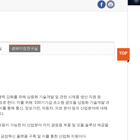
수도권연구본부
기획본부
사업화본부
행정본부
대외협력부
실
광패키징연구실
TOP
력 강화를 위해 상용화 기술개발 및 관련 시제품 생산 지원 등
 한다. 이를 위해 ‘100기가급 초소형 광모듈 상용화 기술개발’과
이를 통해 통신, 정보가전, 자동차, 의료 분야 등의 산업분야에 대해
다.
적용이 가능한 타 산업분야 까지 광응용 부품 및 모듈 솔루션 제공을
 공정혁신 플랫폼 구축 및 이를 통한 산업화 지원이다.