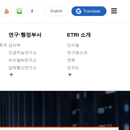
Translate
En
glish
연구·행정부서
ETRI 소개
급효과
감사부
인사말
인공지능연구소
연구원소개
피지컬AI연구소
연혁
입체통신연구소
조직도
공간미디어연구소
기타 공개정보
ADX융합연구소
원규 제·개정 예고
ICT전략연구소
연구원 고객헌장
인공지능안전연구소
ETRI CI
우주항공반도체전략연구단
주요업무연락처
대경권연구본부
찾아오시는길
호남권연구본부