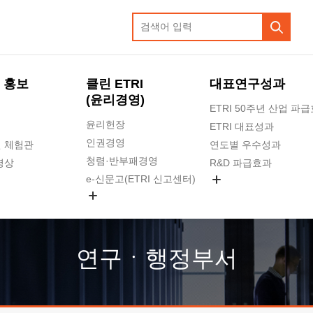
 홍보
클린 ETRI
대표연구성과
(윤리경영)
ETRI 50주년 산업 파
윤리헌장
ETRI 대표성과
인권경영
 체험관
연도별 우수성과
청렴·반부패경영
영상
R&D 파급효과
e-신문고(ETRI 신고센터)
지식공유플랫폼
공익신고
청렴포털 신고
고객의소리
연구ㆍ행정부서
수의계약 현황
부패징계 현황
감사결과공개