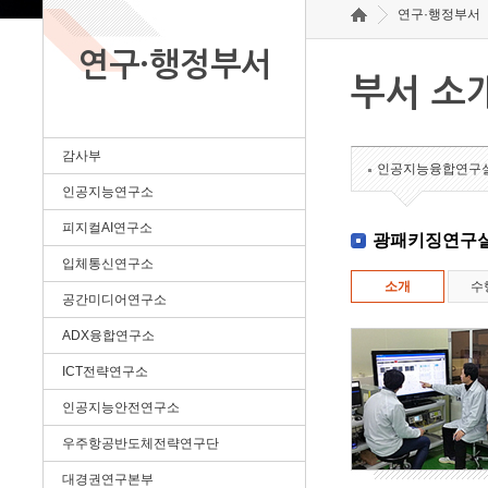
연구·행정부서
연구·행정부서
부서 소
감사부
인공지능융합연구
인공지능연구소
피지컬AI연구소
광패키징연구
입체통신연구소
소개
수
공간미디어연구소
ADX융합연구소
ICT전략연구소
인공지능안전연구소
우주항공반도체전략연구단
대경권연구본부