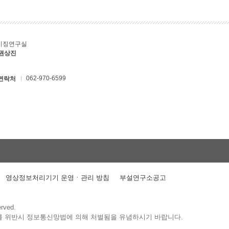
키징연구실
 권상진
062-970-6599
연락처
영상정보처리기기 운영ㆍ관리 방침
부설연구소공고
erved.
를 위반시 정보통신망법에 의해 처벌됨을 유념하시기 바랍니다.