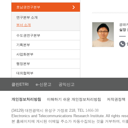
호남권연구본부
연구본부 소개
광패
부서 소개
실장
수도권연구본부
기획본부
사업화본부
행정본부
대외협력부
클린ETRI
e-신문고
공익신고
개인정보처리방침
이해하기 쉬운 개인정보처리방침
저작권정책
(34129) 대전광역시 유성구 가정로 218, TEL
1466-38
Electronics and Telecommunications Research Institute.
All rights res
본 홈페이지에 게시된 이메일 주소가 자동수집되는 것을 거부하며, 이