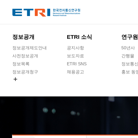
본문 바로가기
주요메뉴 바로가기
하단메뉴 바로가기
정보공개
ETRI 소식
연구원
정보공개제도안내
공지사항
50년사
사전정보공개
보도자료
간행물
정보목록
ETRI SNS
정보통신
정보공개청구
채용공고
홍보 동
경영공시
공공데이터개방
사업실명제