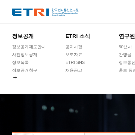
본문 바로가기
주요메뉴 바로가기
하단메뉴 바로가기
정보공개
ETRI 소식
연구원
정보공개제도안내
공지사항
50년사
사전정보공개
보도자료
간행물
정보목록
ETRI SNS
정보통신
정보공개청구
채용공고
홍보 동
경영공시
공공데이터개방
사업실명제