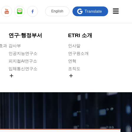
Translate
En
glish
연구·행정부서
ETRI 소개
급효과
감사부
인사말
인공지능연구소
연구원소개
피지컬AI연구소
연혁
입체통신연구소
조직도
공간미디어연구소
기타 공개정보
ADX융합연구소
원규 제·개정 예고
ICT전략연구소
연구원 고객헌장
인공지능안전연구소
ETRI CI
우주항공반도체전략연구단
주요업무연락처
대경권연구본부
찾아오시는길
호남권연구본부