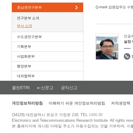
Q-mark 검증업무도 수
호남권연구본부
연구본부 소개
부서 소개
인공
수도권연구본부
실장
기획본부
사업화본부
행정본부
대외협력부
클린ETRI
e-신문고
공익신고
개인정보처리방침
이해하기 쉬운 개인정보처리방침
저작권정책
(34129) 대전광역시 유성구 가정로 218, TEL
1466-38
Electronics and Telecommunications Research Institute.
All rights res
본 홈페이지에 게시된 이메일 주소가 자동수집되는 것을 거부하며, 이