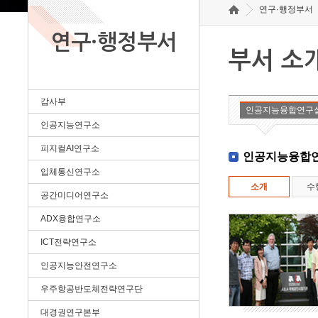
연구·행정부서
연구·행정부서
부서 소
감사부
인공지능융합연구
인공지능연구소
피지컬AI연구소
인공지능융합
입체통신연구소
소개
수
공간미디어연구소
ADX융합연구소
ICT전략연구소
인공지능안전연구소
우주항공반도체전략연구단
대경권연구본부