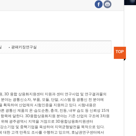
수도권연구본부
기획본부
사업화본부
행정본부
대외협력부
실
광패키징연구실
TOP
, 3D 융합 상용화지원센터 지원과 센터 연구사업 및 연구결과물의
분야는 광통신소자, 부품, 모듈, 단말, 시스템 등 광통신 전 분야에
을 획득하여 산업체의 시험인증을 지원하고 있다. 시험내용은
제시험규격에 따른 광통신 제품의 온·습도순환, 충격, 진동, 내부 습도 등 신뢰성 15개
2개 항목에 달한다. 3D융합상용화지원 분야는 기존 산업의 구조에 3차원
을 위해 광주광역시 지역을 거점으로 3D융합상용화지원센터
 강소기업 및 중핵기업을 육성하여 지역균형발전을 목적으로 있다.
활동에 대한 고객 만족도 조사를 수행하고 있으며, 호남권연구센터에서