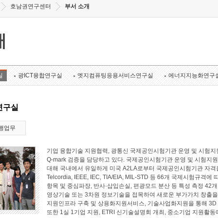
호남권연구센터
부서 소개
개
실
광ICT융합연구실
엣지컴퓨팅응용서비스연구실
에너지지능화연구
연구실
행업무
기업 융합기술 지원협력, 광통신 국제공인시험기관 운영 및 시험지원
Q-mark 검증을 담당하고 있다. 국제공인시험기관 운영 및 시험지원 
대해 국내에서 유일하게 미국 A2LA로부터 국제공인시험기관 자격
Telcordia, IEEE, IEC, TIA/EIA, MIL-STD 등 66개 국
항목 및 중심파장, 반사·삽입손실, 편광모드 분산 등 특성 측정 4
영상기술 또는 3차원 정보기술을 접목하여 새로운 부가가치 창출
지원인프라 구축 및 상용화지원서비스, 기술사업화지원을 통해 3D
또한 1실 1기업 지원, ETRI 신기술설명회 개최, 중소기업 지원