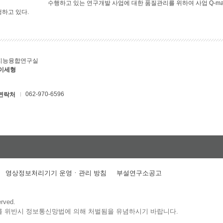
수행하고 있는 연구개발 사업에 대한 품질관리를 위하여 사업 Q-ma
행하고 있다.
지능융합연구실
 이세형
062-970-6596
연락처
영상정보처리기기 운영ㆍ관리 방침
부설연구소공고
erved.
를 위반시 정보통신망법에 의해 처벌됨을 유념하시기 바랍니다.