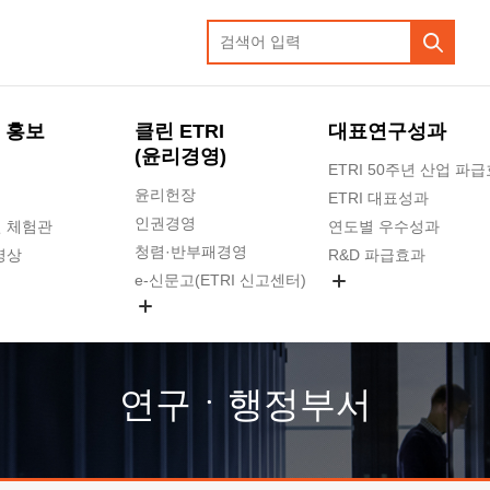
 홍보
클린 ETRI
대표연구성과
(윤리경영)
ETRI 50주년 산업 파
윤리헌장
ETRI 대표성과
인권경영
 체험관
연도별 우수성과
청렴·반부패경영
영상
R&D 파급효과
e-신문고(ETRI 신고센터)
지식공유플랫폼
공익신고
청렴포털 신고
고객의소리
연구ㆍ행정부서
수의계약 현황
부패징계 현황
감사결과공개