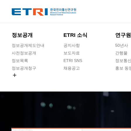
본문 바로가기
주요메뉴 바로가기
하단메뉴 바로가기
정보공개
ETRI 소식
연구원
정보공개제도안내
공지사항
50년사
사전정보공개
보도자료
간행물
정보목록
ETRI SNS
정보통신
정보공개청구
채용공고
홍보 동
경영공시
공공데이터개방
사업실명제