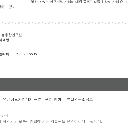
수행하고 있는 연구개발 사업에 대한 품질관리를 위하여 사업 Q-ma
행하고 있다.
지능융합연구실
 이세형
062-970-6596
연락처
영상정보처리기기 운영ㆍ관리 방침
부설연구소공고
erved.
를 위반시 정보통신망법에 의해 처벌됨을 유념하시기 바랍니다.