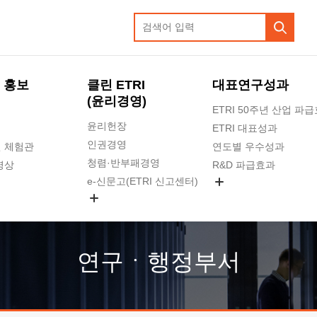
 홍보
클린 ETRI
대표연구성과
(윤리경영)
ETRI 50주년 산업 파
윤리헌장
ETRI 대표성과
인권경영
 체험관
연도별 우수성과
청렴·반부패경영
영상
R&D 파급효과
e-신문고(ETRI 신고센터)
지식공유플랫폼
공익신고
청렴포털 신고
고객의소리
연구ㆍ행정부서
수의계약 현황
부패징계 현황
감사결과공개