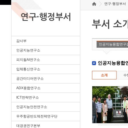
연구·행정부서
연구·행정부서
부서 소
감사부
인공지능융합연구
인공지능연구소
피지컬AI연구소
인공지능융합
입체통신연구소
소개
수
공간미디어연구소
ADX융합연구소
ICT전략연구소
인공지능안전연구소
우주항공반도체전략연구단
대경권연구본부