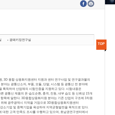
수도권연구본부
기획본부
사업화본부
행정본부
대외협력부
실
광패키징연구실
TOP
, 3D 융합 상용화지원센터 지원과 센터 연구사업 및 연구결과물의
분야는 광통신소자, 부품, 모듈, 단말, 시스템 등 광통신 전 분야에
을 획득하여 산업체의 시험인증을 지원하고 있다. 시험내용은
제시험규격에 따른 광통신 제품의 온·습도순환, 충격, 진동, 내부 습도 등 신뢰성 15개
2개 항목에 달한다. 3D융합상용화지원 분야는 기존 산업의 구조에 3차원
을 위해 광주광역시 지역을 거점으로 3D융합상용화지원센터
 강소기업 및 중핵기업을 육성하여 지역균형발전을 목적으로 있다.
활동에 대한 고객 만족도 조사를 수행하고 있으며, 호남권연구센터에서