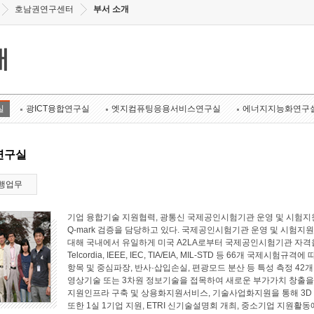
호남권연구센터
부서 소개
개
실
광ICT융합연구실
엣지컴퓨팅응용서비스연구실
에너지지능화연구
연구실
행업무
기업 융합기술 지원협력, 광통신 국제공인시험기관 운영 및 시험지원
Q-mark 검증을 담당하고 있다. 국제공인시험기관 운영 및 시험지원 
대해 국내에서 유일하게 미국 A2LA로부터 국제공인시험기관 자격
Telcordia, IEEE, IEC, TIA/EIA, MIL-STD 등 66개 국
항목 및 중심파장, 반사·삽입손실, 편광모드 분산 등 특성 측정 4
영상기술 또는 3차원 정보기술을 접목하여 새로운 부가가치 창출
지원인프라 구축 및 상용화지원서비스, 기술사업화지원을 통해 3D
또한 1실 1기업 지원, ETRI 신기술설명회 개최, 중소기업 지원