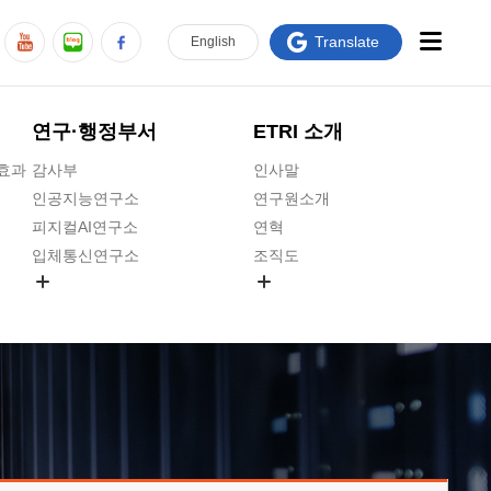
Translate
En
glish
연구·행정부서
ETRI 소개
급효과
감사부
인사말
인공지능연구소
연구원소개
피지컬AI연구소
연혁
입체통신연구소
조직도
공간미디어연구소
기타 공개정보
ADX융합연구소
원규 제·개정 예고
ICT전략연구소
연구원 고객헌장
인공지능안전연구소
ETRI CI
우주항공반도체전략연구단
주요업무연락처
대경권연구본부
찾아오시는길
호남권연구본부