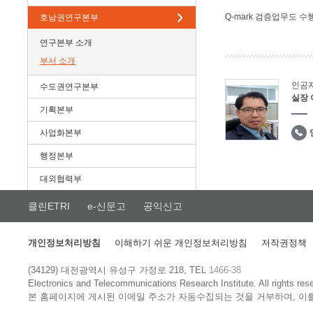
Q-mark 검증업무도 수
호남권연구본부
연구본부 소개
부서 소개
인공
수도권연구본부
실장
기획본부
사업화본부
행정본부
대외협력부
클린ETRI
e-신문고
공익신고
개인정보처리방침
이해하기 쉬운 개인정보처리방침
저작권정책
(34129) 대전광역시 유성구 가정로 218, TEL
1466-38
Electronics and Telecommunications Research Institute.
All rights res
본 홈페이지에 게시된 이메일 주소가 자동수집되는 것을 거부하며, 이