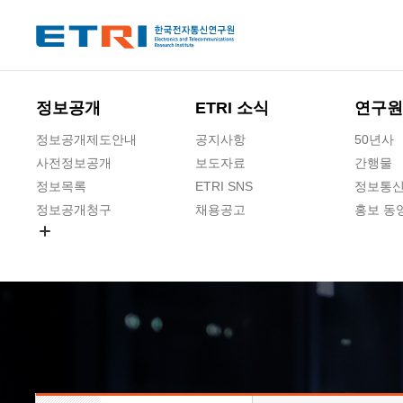
본문 바로가기
주요메뉴 바로가기
하단메뉴 바로가기
정보공개
ETRI 소식
연구원
정보공개제도안내
공지사항
50년사
사전정보공개
보도자료
간행물
정보목록
ETRI SNS
정보통신
정보공개청구
채용공고
홍보 동
경영공시
공공데이터개방
사업실명제