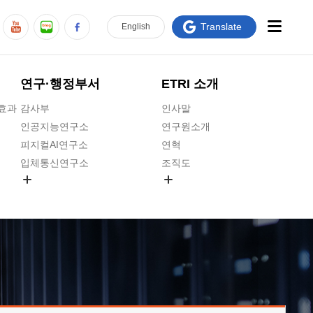
Translate
En
glish
연구·행정부서
ETRI 소개
급효과
감사부
인사말
인공지능연구소
연구원소개
피지컬AI연구소
연혁
입체통신연구소
조직도
공간미디어연구소
기타 공개정보
ADX융합연구소
원규 제·개정 예고
ICT전략연구소
연구원 고객헌장
인공지능안전연구소
ETRI CI
우주항공반도체전략연구단
주요업무연락처
대경권연구본부
찾아오시는길
호남권연구본부