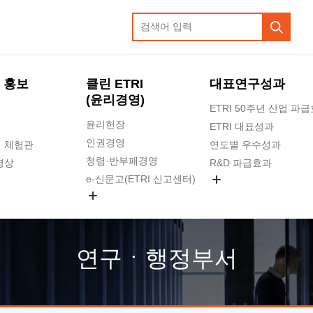
 홍보
클린 ETRI
대표연구성과
(윤리경영)
ETRI 50주년 산업 파
윤리헌장
ETRI 대표성과
인권경영
 체험관
연도별 우수성과
청렴·반부패경영
영상
R&D 파급효과
e-신문고(ETRI 신고센터)
지식공유플랫폼
공익신고
청렴포털 신고
고객의소리
연구ㆍ행정부서
수의계약 현황
부패징계 현황
감사결과공개