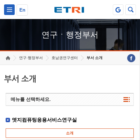
본문 바로가기
주요메뉴 바로가기
하단메뉴 바로가기
En
연구ㆍ행정부서
연구·행정부서
호남권연구센터
부서 소개
부서 소개
메뉴를 선택하세요.
엣지컴퓨팅응용서비스연구실
소개