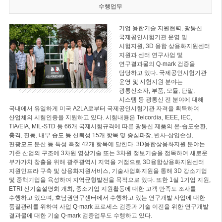
수행업무
기업 융합기술 지원협력, 광통신
국제공인시험기관 운영 및
시험지원, 3D 융합 상용화지원센터
지원과 센터 연구사업 및
연구결과물의 Q-mark 검증을
담당하고 있다. 국제공인시험기관
운영 및 시험지원 분야는
광통신소자, 부품, 모듈, 단말,
시스템 등 광통신 전 분야에 대해
국내에서 유일하게 미국 A2LA로부터 국제공인시험기관 자격을 획득하여
산업체의 시험인증을 지원하고 있다. 시험내용은 Telcordia, IEEE, IEC,
TIA/EIA, MIL-STD 등 66개 국제시험규격에 따른 광통신 제품의 온·습도순환,
충격, 진동, 내부 습도 등 신뢰성 15개 항목 및 중심파장, 반사·삽입손실,
편광모드 분산 등 특성 측정 42개 항목에 달한다. 3D융합상용화지원 분야는
기존 산업의 구조에 3차원 영상기술 또는 3차원 정보기술을 접목하여 새로운
부가가치 창출을 위해 광주광역시 지역을 거점으로 3D융합상용화지원센터
지원인프라 구축 및 상용화지원서비스, 기술사업화지원을 통해 3D 강소기업
및 중핵기업을 육성하여 지역균형발전을 목적으로 있다. 또한 1실 1기업 지원,
ETRI 신기술설명회 개최, 중소기업 지원활동에 대한 고객 만족도 조사를
수행하고 있으며, 호남권연구센터에서 수행하고 있는 연구개발 사업에 대한
품질관리를 위하여 사업 Q-mark 프로세스 검증과 기술 이전을 위한 연구개발
결과물에 대한 기술 Q-mark 검증업무도 수행하고 있다.