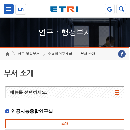
본문 바로가기
주요메뉴 바로가기
하단메뉴 바로가기
En
연구ㆍ행정부서
연구·행정부서
호남권연구센터
부서 소개
부서 소개
메뉴를 선택하세요.
인공지능융합연구실
소개