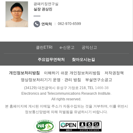
광패키징연구실
실장 권상진
062-970-6599
연락처
클린ETRI
e-신문고
공익신고
주요업무연락처
찾아오시는길
개인정보처리방침
이해하기 쉬운 개인정보처리방침
저작권정책
영상정보처리기기 운영ㆍ관리 방침
부설연구소공고
(34129) 대전광역시 유성구 가정로 218, TEL
1466-38
Electronics and Telecommunications Research Institute.
All rights reserved.
본 홈페이지에 게시된 이메일 주소가 자동수집되는 것을 거부하며, 이를 위반시
정보통신망법에 의해 처벌됨을 유념하시기 바랍니다.