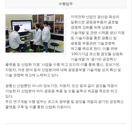
수행업무
지역전략 산업인 광산업 육성의
일환으로 광응용부품의 글로벌
경쟁력 강화를 위해 상용화
기술개발 및 관련 시제품 생산 지원
등 기술지원을 통한 광통신 및
광융합 부품관련 기술경쟁력
제고를 목표로 한다. 이를 위해
‘100기가급 초소형 광모듈 상용화
기술개발’과 ‘광기반 공정혁신
플랫폼 및 산업화 지원’ 사업을 수행 하고 있으며 이를 통해 통신, 정보가전,
자동차, 의료 분야 등의 산업분야에 대해 광응용부품 기술개발 성과 확산 및
기술 경쟁력 제고에 노력하고 있다.
광통신 산업뿐만 아니라 정보가전, 자동차, 조선 등과 같이 광모듈 적용이
가능한 타 산업분야 까지 광응용 부품 및 모듈 솔루션 제공을 목표로 하고
있다.
주요 연구개발 수행 업무는 초고속 광부품 및 광모듈 개발과 광기반 공정혁신
플랫폼 구축 및 이를 통한 산업화 지원이다.