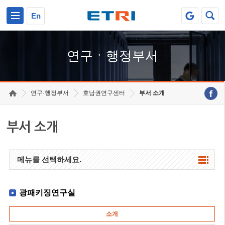
본문 바로가기
주요메뉴 바로가기
하단메뉴 바로가기
En
연구ㆍ행정부서
연구·행정부서
호남권연구센터
부서 소개
부서 소개
메뉴를 선택하세요.
광패키징연구실
소개