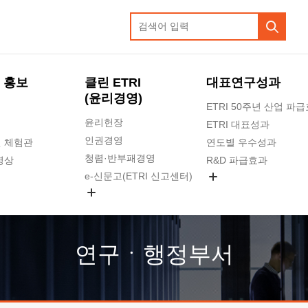
 홍보
클린 ETRI
대표연구성과
(윤리경영)
ETRI 50주년 산업 파
윤리헌장
ETRI 대표성과
인권경영
 체험관
연도별 우수성과
청렴·반부패경영
영상
R&D 파급효과
e-신문고(ETRI 신고센터)
지식공유플랫폼
공익신고
청렴포털 신고
고객의소리
연구ㆍ행정부서
수의계약 현황
부패징계 현황
감사결과공개