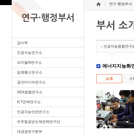
연구·행정부서
연구·행정부서
부서 소
감사부
인공지능융합연구
인공지능연구소
피지컬AI연구소
에너지지능화
입체통신연구소
소개
수
공간미디어연구소
ADX융합연구소
ICT전략연구소
인공지능안전연구소
우주항공반도체전략연구단
대경권연구본부