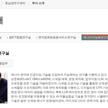
호남권연구센터
부서 소개
개
실
광ICT융합연구실
엣지컴퓨팅응용서비스연구실
에너지지능화연구
연구실
행업무
에너지 분야에 인공지능 기술을 도입하여 지능화하는 연구를 수행하고 있다. 에너
표준화(KS eIoT, OMA LwM2M), 시계열 예측, 운영 최적화, 업무지원 LL
프로토콜 표준 기술을 개발하였으며, 시계열 인공지능 기술을 활용한 신재생에
스케줄링·수요자원(DR)·거래 전략 최적화를 수행하고, 디지털트윈·CPS 기
현장 문서·데이터·알람을 이해하는 특화 LLM 에이전트로 운전·정비·거래 업
분석–조건탐색을 자동화할 수 있는 AI 자율실험실 기술을 연구한다. 시뮬레
기술은 발전·신재생 에너지 운영/설비관리, 마이크로그리드·전력거래, 철도·