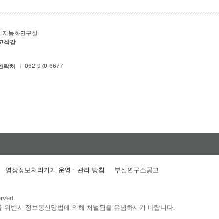
지지능화연구실
 고석갑
062-970-6677
연락처
영상정보처리기기 운영ㆍ관리 방침
부설연구소공고
erved.
를 위반시 정보통신망법에 의해 처벌됨을 유념하시기 바랍니다.