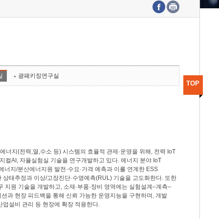
수도권연구본부
기획본부
사업화본부
행정본부
대외협력부
실
광패키징연구실
TOP
지(전력,열,수소 등) 시스템의 효율적 관제·운영을 위해, 전력 IoT
M, 피지컬AI, 자율실험실 기술을 연구개발하고 있다. 에너지 분야 IoT
너지/분산에너지원 발전·수요·가격 예측과 이를 연계한 ESS
반 상태추정과 이상/고장진단·수명예측(RUL) 기술을 고도화한다. 또한
무 지원 기술을 개발하고, 소재·부품·장비 영역에는 실험설계–계측–
이션과 현장 피드백을 통해 신뢰 가능한 운영지능을 구현하며, 개발
산업설비 관리 등 현장에 확장 적용한다.