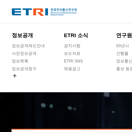
본문 바로가기
주요메뉴 바로가기
하단메뉴 바로가기
정보공개
ETRI 소식
연구원
정보공개제도안내
공지사항
50년사
사전정보공개
보도자료
간행물
정보목록
ETRI SNS
정보통신
정보공개청구
채용공고
홍보 동
경영공시
공공데이터개방
사업실명제