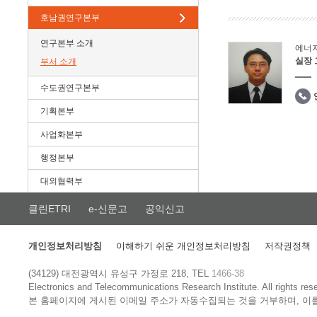
호남권연구본부
연구본부 소개
에너
실장
부서 소개
수도권연구본부
기획본부
사업화본부
행정본부
대외협력부
클린ETRI
e-신문고
공익신고
개인정보처리방침
이해하기 쉬운 개인정보처리방침
저작권정책
(34129) 대전광역시 유성구 가정로 218, TEL
1466-38
Electronics and Telecommunications Research Institute.
All rights res
본 홈페이지에 게시된 이메일 주소가 자동수집되는 것을 거부하며, 이