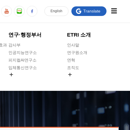
Translate
En
glish
연구·행정부서
ETRI 소개
급효과
감사부
인사말
인공지능연구소
연구원소개
피지컬AI연구소
연혁
입체통신연구소
조직도
공간미디어연구소
기타 공개정보
ADX융합연구소
원규 제·개정 예고
ICT전략연구소
연구원 고객헌장
인공지능안전연구소
ETRI CI
우주항공반도체전략연구단
주요업무연락처
대경권연구본부
찾아오시는길
호남권연구본부