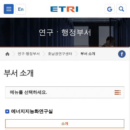
본문 바로가기
주요메뉴 바로가기
하단메뉴 바로가기
En
연구ㆍ행정부서
연구·행정부서
호남권연구센터
부서 소개
부서 소개
메뉴를 선택하세요.
에너지지능화연구실
소개