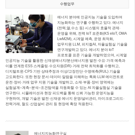
수행업무
에너지 분야에 인공지능 기술을 도입하여
지능화하는 연구를 수행하고 있다. 에너지
(전력,열,수소 등) 시스템의 효율적 관제·
운영을 위해, 전력 IoT 표준화(KS eIoT, OMA
LwM2M), 시계열 예측, 운영 최적화,
업무지원 LLM, 피지컬AI, 자율실험실 기술을
연구개발하고 있다. 에너지 분야 IoT
프로토콜 표준 기술을 개발하였으며, 시계열
인공지능 기술을 활용한 신재생에너지/분산에너지원 발전·수요·가격 예측과
이를 연계한 ESS 스케줄링·수요자원(DR)·거래 전략 최적화를 수행하고,
디지털트윈·CPS 기반 상태추정과 이상/고장진단·수명예측(RUL) 기술을
고도화한다. 또한 현장 문서·데이터·알람을 이해하는 특화 LLM 에이전트로
운전·정비·거래 업무 지원 기술을 개발하고, 소재·부품·장비 영역에는
실험설계–계측–분석–조건탐색을 자동화할 수 있는 AI 자율실험실 기술을
연구한다. 시뮬레이션과 현장 피드백을 통해 신뢰 가능한 운영지능을
구현하며, 개발 기술은 발전·신재생 에너지 운영/설비관리, 마이크로그리드·
전력거래, 철도·산업설비 관리 등 현장에 확장 적용한다.
에너지지능화연구실