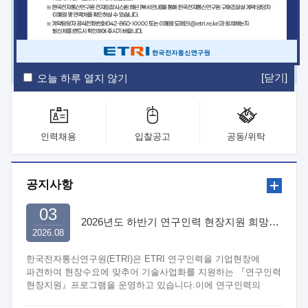
ETRI Insight
ETRI Journal
전자통신동향분석
ETRI 웹진
ETRI 간행물
전자도서관
[닫기]
오늘 하루 열지 않기
인력채용
입찰공고
공동/위탁
공지사항
03
2026년도 하반기 연구인력 현장지원 희망기업 신청/접수
2026.08
한국전자통신연구원(ETRI)은 ETRI 연구인력을 기업현장에
파견하여 현장수요에 맞추어 기술사업화를 지원하는 『연구인력
현장지원』프로그램을 운영하고 있습니다.이에 연구인력의
지원을 희망하는 중소.중견기업에서는 신청하여 주시기