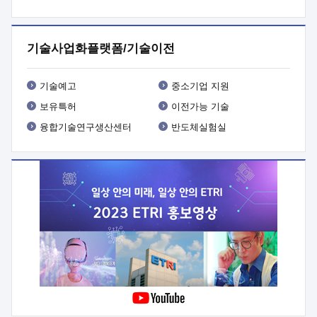
프로그램 개발
 상세이력ㅇ(붙 임1) 대상인력 A 상세이력ㅇ(붙
임2) 대상인력 B 상세이력
3. 신청방법 및 향후일정 등

신청방법: 이메일 (verdi@etri.re.kr)* <별첨양식>을 작성하여
기술사업화플랫폼/기술이전
제출
 문 의 처: ETRI사업화본부 기업성장지원부
기업성장지원전략실ㅇ오경석 책임 연구원 (T. 042-860-5076,
verdi@etri.re.kr)
 제출양식
ㅇ(별첨양식) ETRI연구인력
기술예고
중소기업 지원
현장지원 신청서 (기업)
보유특허
이전가능 기술
융합기술연구생산센터
반도체실험실