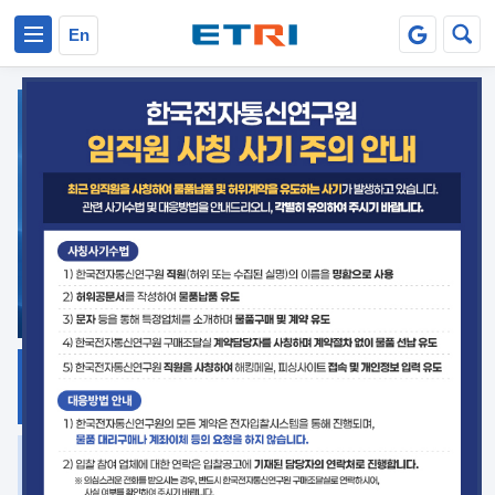
본문 바로가기
주요메뉴 바로가기
En
지식공유
ETRI 오픈소스
플랫폼
거버넌스 대응
발간자료