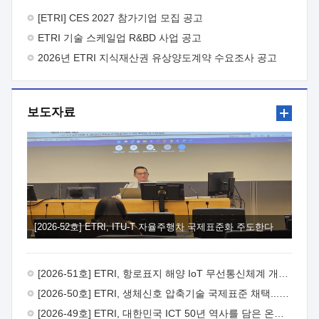
바랍니다.
2026년 8월 한국전자통신연구원장
1. 추진개요

추진목적: ETRI 인력을 기업현장에 파견. 기술지원을
[ETRI] CES 2027 참가기업 모집 공고
실시함으로써 ETRI 개발기술의 사업화를 지원하여
ETRI 기술 스케일업 R&BD 사업 공고
사업화성과를 극대화하고, 지원기업을 강견기업으로 육성하고자
함.
2026년 ETRI 지식재산권 유상양도계약 수요조사 공고
 신청자격: ETRI 협력기업 및 일반 ICT 중소기업*
협력기업: ETRI 창업/연구소기업, 기술이전/출자기업 등 ETRI
개발기술을 사업화하고자 하는 기업
 파견기간: 1년 이상
[최대 3년까지 연속지원 가능]* 연속지원은 지원완료 시점에서
보도자료
당해 지원실적과 차기 지원계획을 평가하여 결정
 기업부담:
연구인력 연봉기준 30 ~ 40%* (1년차) 연봉의 30%, (2 ~ 3년차)
연봉의 40%
 추진일정(1)희망기업 신청/접수(2)희망인력-
희망기업 매칭(3)현장조사/ 선정(심의)(4)협약체결(5)
기업파견8월 3일 ~ 14일
8월 17일 ~ 26일
9월초순
9월 중순
10월 이후* 상기일정은 희망인력-희망기업간 매칭 원활시를
가정한 것으로 상황에 따라 상당기간 일정이 지연될 수 있음. **
(1)희망인력-희망기업간 적합성이 낮다고 판단되거나, (2)
희망인력이 파견의사를 철회할 경우 후속 절차가 진행되지 않을
[2026-52호] ETRI, ITU-T 자율주행차 국제표준화 주도한다
수 있음.2. 현장지원 희망인력 및 상세이력
 희망인력
목록기술분야연구인력번호지원가능 기술반도체/
전자소자A반도체 소자(trasistor/diode) 제작 공정 전자소자 제작
[2026-51호] ETRI, 항로표지 해양 IoT 무선통신체계 개발 나선다
공정(FET / SBD 등 )유기물 반도체 소재 및 소자 설계, 합성 및
제작바이오센서 설계/제작토양/수질/가스 센서 설계/
[2026-50호] ETRI, 생체신호 압축기술 국제표준 채택...의료 AI 시대 연다
제작광소자응용B광 센서 및 응용 시스템시스템 제어 및 데이터
[2026-49호] ETRI, 대한민국 ICT 50년 역사를 담은 온라인 50년사 공개
처리FPGA 제어, VHDL 프로그램 개발Labview, Python, C