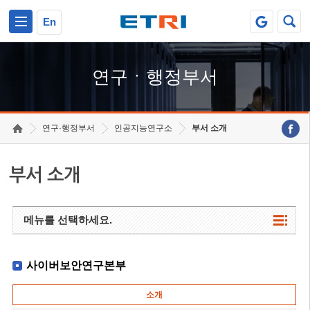
본문 바로가기
주요메뉴 바로가기
하단메뉴 바로가기
En
연구ㆍ행정부서
연구·행정부서
인공지능연구소
부서 소개
부서 소개
메뉴를 선택하세요.
사이버보안연구본부
소개