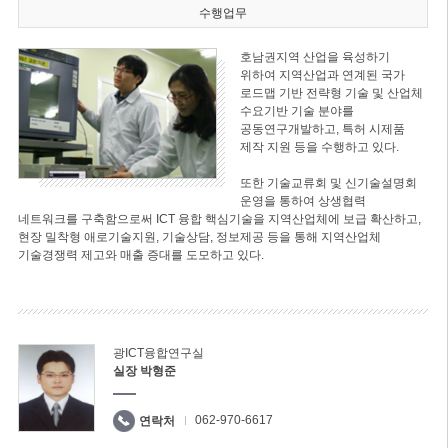
수행업무
호남권지역 산업을 육성하기
위하여 지역산업과 연계된 국가
로드맵 기반 전략형 기술 및 산업체
수요기반 기술 분야를
공동연구개발하고, 특허 시제품
제작 지원 등을 수행하고 있다.
또한 기술교류회 및 신기술설명회
운영을 통하여 상생협력
네트워크를 구축함으로써 ICT 융합 핵심기술을 지역산업체에 보급 확산하고,
현장 밀착형 애로기술지원, 기술상담, 정보제공 등을 통해 지역산업체
기술경쟁력 제고와 매출 증대를 도모하고 있다.
광ICT융합연구실
실장 박형준
062-970-6617
연락처