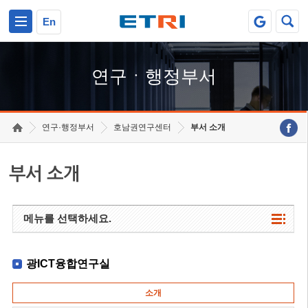
본문 바로가기
주요메뉴 바로가기
하단메뉴 바로가기
En
연구ㆍ행정부서
연구·행정부서
호남권연구센터
부서 소개
부서 소개
메뉴를 선택하세요.
광ICT융합연구실
소개