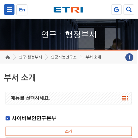
본문 바로가기
주요메뉴 바로가기
하단메뉴 바로가기
En
연구ㆍ행정부서
연구·행정부서
인공지능연구소
부서 소개
부서 소개
메뉴를 선택하세요.
사이버보안연구본부
소개