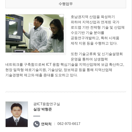
수행업무
호남권지역 산업을 육성하기
위하여 지역산업과 연계된 국가
로드맵 기반 전략형 기술 및 산업체
수요기반 기술 분야를
공동연구개발하고, 특허 시제품
제작 지원 등을 수행하고 있다.
또한 기술교류회 및 신기술설명회
운영을 통하여 상생협력
네트워크를 구축함으로써 ICT 융합 핵심기술을 지역산업체에 보급 확산하고,
현장 밀착형 애로기술지원, 기술상담, 정보제공 등을 통해 지역산업체
기술경쟁력 제고와 매출 증대를 도모하고 있다.
광ICT융합연구실
실장 박형준
062-970-6617
연락처