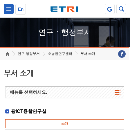
본문 바로가기
주요메뉴 바로가기
하단메뉴 바로가기
En
연구ㆍ행정부서
연구·행정부서
호남권연구센터
부서 소개
부서 소개
메뉴를 선택하세요.
광ICT융합연구실
소개