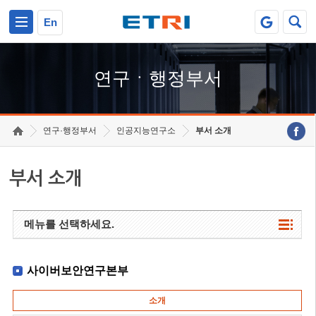
본문 바로가기
주요메뉴 바로가기
하단메뉴 바로가기
En
연구ㆍ행정부서
연구·행정부서
인공지능연구소
부서 소개
부서 소개
메뉴를 선택하세요.
사이버보안연구본부
소개