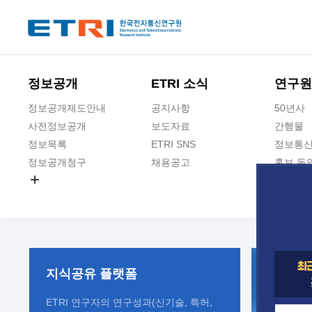
본문 바로가기
주요메뉴 바로가기
정보공개
ETRI 소식
연구원
정보공개제도안내
공지사항
50년사
사전정보공개
보도자료
간행물
정보목록
ETRI SNS
정보통신
정보공개청구
채용공고
홍보 동
경영공시
공공데이터개방
사업실명제
지식공유
플랫폼
ETRI 연구자의 연구성과(신기술, 특허,