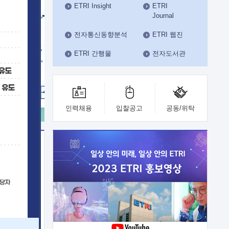
ETRI Insight
ETRI
수도권연구본부
Journal
기획본부
사업화본부
전자통신동향분석
ETRI 웹진
행정본부
ETRI 간행물
전자도서관
대외협력부
인력채용
입찰공고
공동/위탁
이전
업 지원
능 기술
체실험실