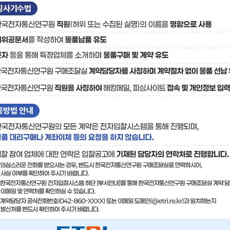
료
기술사업화플랫폼/기술
기술예고
중소기
보유특허
이전가
융합기술연구생산센터
반도