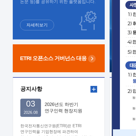
논문 등)를 공유하기 위한 플랫폼입니다.
자세히보기
ETRI 오픈소스
거버넌스 대응
공지사항
보도자
03
2026년도 하반기
연구인력 현장지원
2026.08
희망기업 신청/접수
한국전자통신연구원(ETRI)은 ETRI
연구인력을 기업현장에 파견하여