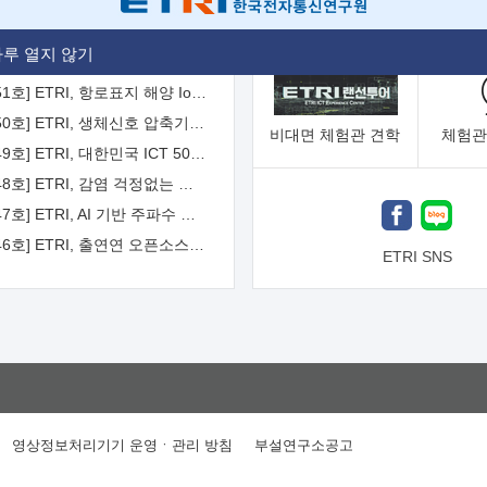
[2026-52호] ETRI, ITU-T 자율주행차 국제표준화 주도한다
루 열지 않기
[2026-51호] ETRI, 항로표지 해양 IoT 무선통신체계 개발 나선다
[2026-50호] ETRI, 생체신호 압축기술 국제표준 채택...의료 AI 시대 연다
비대면
체험관 견학
체험관
[2026-49호] ETRI, 대한민국 ICT 50년 역사를 담은 온라인 50년사 공개
[2026-48호] ETRI, 감염 걱정없는 공중 터치 인터페이스 시대 연다
[2026-47호] ETRI, AI 기반 주파수 예측기술 국제표준 이끌어
[2026-46호] ETRI, 출연연 오픈소스 협의체 '범출연연'으로 확대 운영
ETRI SNS
영상정보처리기기 운영ㆍ관리 방침
부설연구소공고