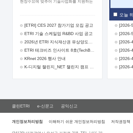
현장수요에 맞추어 기술사업화를 지원하는
『연구인력 현장지원』프로그램을
운영하고 있습니다.이에 연구인력의 지원을
오늘 하
희망하는 중소.중견기업에서는 신청하여
주시기 바랍니다.
2026년 8월
[ETRI] CES 2027 참가기업 모집 공고
한국전자통신연구원장
1. 추진개요

ETRI 기술 스케일업 R&BD 사업 공고
추진목적: ETRI 인력을 기업현장에 파견.
기술지원을 실시함으로써 ETRI 개발기술의
2026년 ETRI 지식재산권 유상양도계약 수요조사 공고
사업화를 지원하여 사업화성과를
ETRI 테크비즈 인사이트 8호(TechBiz Insight Vol.8) 발간
극대화하고, 지원기업을 강견기업으로
육성하고자 함.
 신청자격: ETRI
KRnet 2026 행사 안내
협력기업 및 일반 ICT 중소기업* 협력기업:
K-디지털 챌린지_NET 챌린지 캠프 시즌13 안내
ETRI 창업/연구소기업, 기술이전/출자기업
등 ETRI 개발기술을 사업화하고자 하는
기업
 파견기간: 1년 이상 [최대 3년까지
연속지원 가능]* 연속지원은 지원완료
시점에서 당해 지원실적과 차기 지원계획을
평가하여 결정
 기업부담: 연구인력
연봉기준 30 ~ 40%* (1년차) 연봉의 30%,
클린ETRI
e-신문고
공익신고
(2 ~ 3년차) 연봉의 40%
 추진일정(1)
희망기업 신청/접수(2)희망인력-희망기업
매칭(3)현장조사/ 선정(심의)(4)협약체결
개인정보처리방침
이해하기 쉬운 개인정보처리방침
저작권정책
(5)기업파견8월 3일 ~ 14일
8월 17일 ~
26일
9월초순
9월 중순
10월 이후*