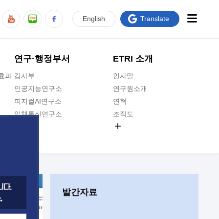
En
glish
Translate
연구·행정부서
ETRI 소개
급효과
감사부
인사말
인공지능연구소
연구원소개
피지컬AI연구소
연혁
입체통신연구소
조직도
공간미디어연구소
기타 공개정보
ADX융합연구소
원규 제·개정 예고
ICT전략연구소
연구원 고객헌장
인공지능안전연구소
ETRI CI
우주항공반도체전략연구단
주요업무연락처
발간자료
대경권연구본부
찾아오시는길
호남권연구본부