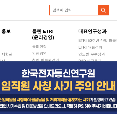
 홍보
클린 ETRI
대표연구성과
(윤리경영)
ETRI 50주년 산업 파
윤리헌장
ETRI 대표성과
인권경영
 체험관
연도별 우수성과
청렴·반부패경영
영상
R&D 파급효과
e-신문고(ETRI 신고센터)
지식공유플랫폼
공익신고
청렴포털 신고
고객의소리
수의계약 현황
부패징계 현황
감사결과공개