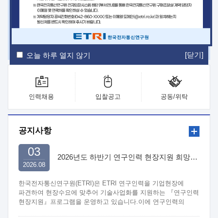
ETRI Insight
ETRI Journal
전자통신동향분석
ETRI 웹진
ETRI 간행물
전자도서관
[닫기]
오늘 하루 열지 않기
인력채용
입찰공고
공동/위탁
공지사항
03
2026년도 하반기 연구인력 현장지원 희망기업 신청/접수
2026.08
한국전자통신연구원(ETRI)은 ETRI 연구인력을 기업현장에
파견하여 현장수요에 맞추어 기술사업화를 지원하는 『연구인력
현장지원』프로그램을 운영하고 있습니다.이에 연구인력의
지원을 희망하는 중소.중견기업에서는 신청하여 주시기