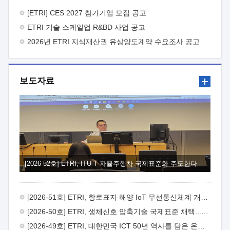
바랍니다.
2026년 8월 한국전자통신연구원장
1. 추진개요

추진목적: ETRI 인력을 기업현장에 파견. 기술지원을
[ETRI] CES 2027 참가기업 모집 공고
실시함으로써 ETRI 개발기술의 사업화를 지원하여
ETRI 기술 스케일업 R&BD 사업 공고
사업화성과를 극대화하고, 지원기업을 강견기업으로 육성하고자
함.
2026년 ETRI 지식재산권 유상양도계약 수요조사 공고
 신청자격: ETRI 협력기업 및 일반 ICT 중소기업*
협력기업: ETRI 창업/연구소기업, 기술이전/출자기업 등 ETRI
개발기술을 사업화하고자 하는 기업
 파견기간: 1년 이상
[최대 3년까지 연속지원 가능]* 연속지원은 지원완료 시점에서
보도자료
당해 지원실적과 차기 지원계획을 평가하여 결정
 기업부담:
연구인력 연봉기준 30 ~ 40%* (1년차) 연봉의 30%, (2 ~ 3년차)
연봉의 40%
 추진일정(1)희망기업 신청/접수(2)희망인력-
희망기업 매칭(3)현장조사/ 선정(심의)(4)협약체결(5)
기업파견8월 3일 ~ 14일
8월 17일 ~ 26일
9월초순
9월 중순
10월 이후* 상기일정은 희망인력-희망기업간 매칭 원활시를
가정한 것으로 상황에 따라 상당기간 일정이 지연될 수 있음. **
(1)희망인력-희망기업간 적합성이 낮다고 판단되거나, (2)
희망인력이 파견의사를 철회할 경우 후속 절차가 진행되지 않을
[2026-52호] ETRI, ITU-T 자율주행차 국제표준화 주도한다
수 있음.2. 현장지원 희망인력 및 상세이력
 희망인력
목록기술분야연구인력번호지원가능 기술반도체/
전자소자A반도체 소자(trasistor/diode) 제작 공정 전자소자 제작
[2026-51호] ETRI, 항로표지 해양 IoT 무선통신체계 개발 나선다
공정(FET / SBD 등 )유기물 반도체 소재 및 소자 설계, 합성 및
제작바이오센서 설계/제작토양/수질/가스 센서 설계/
[2026-50호] ETRI, 생체신호 압축기술 국제표준 채택...의료 AI 시대 연다
제작광소자응용B광 센서 및 응용 시스템시스템 제어 및 데이터
[2026-49호] ETRI, 대한민국 ICT 50년 역사를 담은 온라인 50년사 공개
처리FPGA 제어, VHDL 프로그램 개발Labview, Python, C