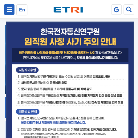
본문 바로가기
주요메뉴 바로가기
En
지식공유
ETRI 오픈소스
플랫폼
거버넌스 대응
발간자료