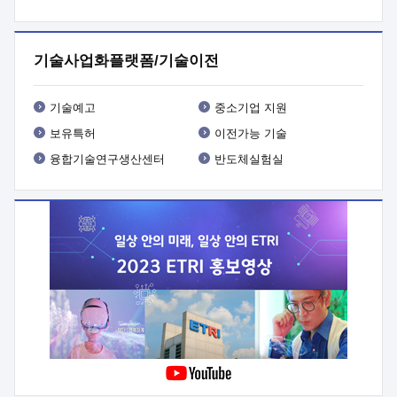
프로그램 개발
 상세이력ㅇ(붙 임1) 대상인력 A 상세이력ㅇ(붙
임2) 대상인력 B 상세이력
3. 신청방법 및 향후일정 등

신청방법: 이메일 (verdi@etri.re.kr)* <별첨양식>을 작성하여
기술사업화플랫폼/기술이전
제출
 문 의 처: ETRI사업화본부 기업성장지원부
기업성장지원전략실ㅇ오경석 책임 연구원 (T. 042-860-5076,
verdi@etri.re.kr)
 제출양식
ㅇ(별첨양식) ETRI연구인력
기술예고
중소기업 지원
현장지원 신청서 (기업)
보유특허
이전가능 기술
융합기술연구생산센터
반도체실험실