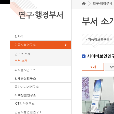
연구·행정부서
연구·행정부서
부서 소
감사부
지능정보연구본부
인공지능연구소
연구소 소개
사이버보안연
부서 소개
소개
수
피지컬AI연구소
입체통신연구소
공간미디어연구소
ADX융합연구소
ICT전략연구소
인공지능안전연구소