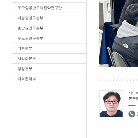
우주항공반도체전략연구단
대경권연구본부
호남권연구본부
수도권연구본부
기획본부
사업화본부
행정본부
대외협력부
사이
본부