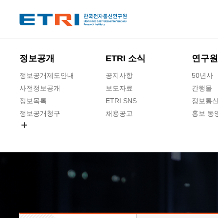
본문 바로가기
주요메뉴 바로가기
하단메뉴 바로가기
정보공개
ETRI 소식
연구원
정보공개제도안내
공지사항
50년사
사전정보공개
보도자료
간행물
정보목록
ETRI SNS
정보통신
정보공개청구
채용공고
홍보 동
경영공시
공공데이터개방
사업실명제