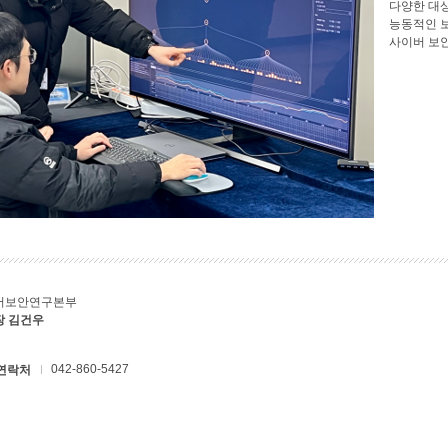
다양한 대
능동적인 
사이버 보
버보안연구본부
장 김건우
042-860-5427
연락처