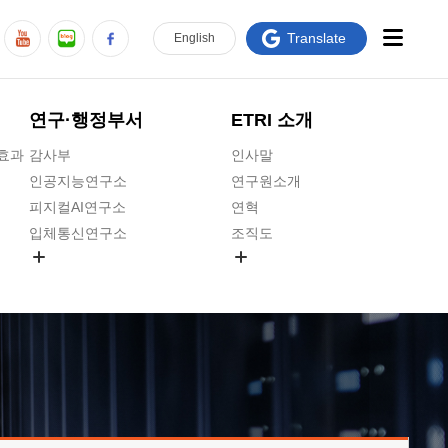
Translate
En
glish
연구·행정부서
ETRI 소개
급효과
감사부
인사말
인공지능연구소
연구원소개
피지컬AI연구소
연혁
입체통신연구소
조직도
공간미디어연구소
기타 공개정보
ADX융합연구소
원규 제·개정 예고
ICT전략연구소
연구원 고객헌장
인공지능안전연구소
ETRI CI
우주항공반도체전략연구단
주요업무연락처
대경권연구본부
찾아오시는길
호남권연구본부