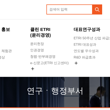
 홍보
클린 ETRI
대표연구성과
(윤리경영)
ETRI 50주년 산업 파
윤리헌장
ETRI 대표성과
인권경영
 체험관
연도별 우수성과
청렴·반부패경영
영상
R&D 파급효과
e-신문고(ETRI 신고센터)
지식공유플랫폼
공익신고
청렴포털 신고
고객의소리
연구ㆍ행정부서
수의계약 현황
부패징계 현황
감사결과공개