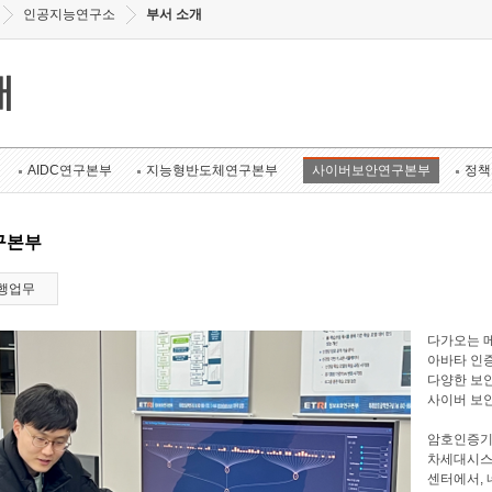
인공지능연구소
부서 소개
개
AIDC연구본부
지능형반도체연구본부
사이버보안연구본부
정책
구본부
행업무
다가오는 메
아바타 인증
다양한 보안
사이버 보
암호인증기
차세대시스
센터에서, 