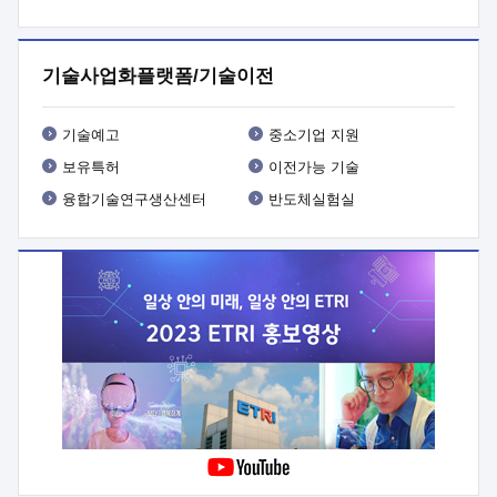
프로그램 개발
 상세이력ㅇ(붙 임1) 대상인력 A 상세이력ㅇ(붙
임2) 대상인력 B 상세이력
3. 신청방법 및 향후일정 등

신청방법: 이메일 (verdi@etri.re.kr)* <별첨양식>을 작성하여
기술사업화플랫폼/기술이전
제출
 문 의 처: ETRI사업화본부 기업성장지원부
기업성장지원전략실ㅇ오경석 책임 연구원 (T. 042-860-5076,
verdi@etri.re.kr)
 제출양식
ㅇ(별첨양식) ETRI연구인력
기술예고
중소기업 지원
현장지원 신청서 (기업)
보유특허
이전가능 기술
융합기술연구생산센터
반도체실험실