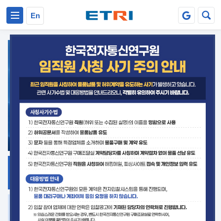
본문 바로가기
주요메뉴 바로가기
En
지식공유
ETRI 오픈소스
플랫폼
거버넌스 대응
발간자료