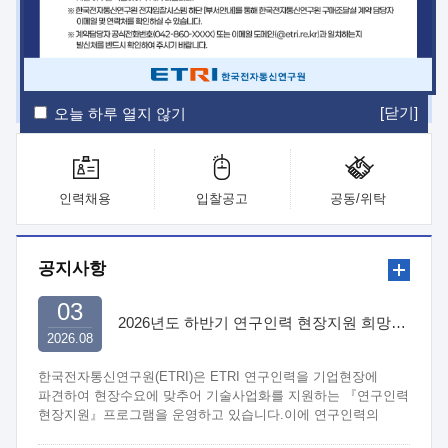
ETRI Insight
ETRI Journal
전자통신동향분석
ETRI 웹진
ETRI 간행물
전자도서관
[닫기]
오늘 하루 열지 않기
인력채용
입찰공고
공동/위탁
공지사항
03
2026년도 하반기 연구인력 현장지원 희망기업 신청/접수
2026.08
한국전자통신연구원(ETRI)은 ETRI 연구인력을 기업현장에
파견하여 현장수요에 맞추어 기술사업화를 지원하는 『연구인력
현장지원』프로그램을 운영하고 있습니다.이에 연구인력의
지원을 희망하는 중소.중견기업에서는 신청하여 주시기