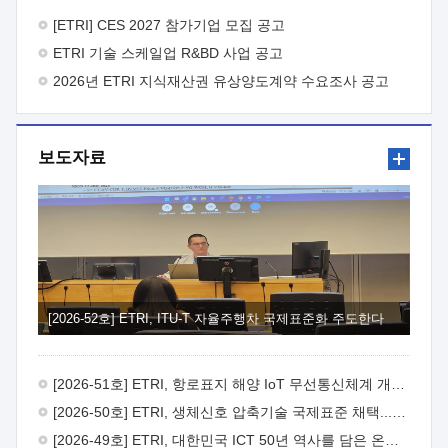
바랍니다.
2026년 8월 한국전자통신연구원장
1. 추진개요

추진목적: ETRI 인력을 기업현장에 파견. 기술지원을
[ETRI] CES 2027 참가기업 모집 공고
실시함으로써 ETRI 개발기술의 사업화를 지원하여
ETRI 기술 스케일업 R&BD 사업 공고
사업화성과를 극대화하고, 지원기업을 강견기업으로 육성하고자
함.
2026년 ETRI 지식재산권 유상양도계약 수요조사 공고
 신청자격: ETRI 협력기업 및 일반 ICT 중소기업*
협력기업: ETRI 창업/연구소기업, 기술이전/출자기업 등 ETRI
개발기술을 사업화하고자 하는 기업
 파견기간: 1년 이상
[최대 3년까지 연속지원 가능]* 연속지원은 지원완료 시점에서
보도자료
당해 지원실적과 차기 지원계획을 평가하여 결정
 기업부담:
연구인력 연봉기준 30 ~ 40%* (1년차) 연봉의 30%, (2 ~ 3년차)
연봉의 40%
 추진일정(1)희망기업 신청/접수(2)희망인력-
희망기업 매칭(3)현장조사/ 선정(심의)(4)협약체결(5)
기업파견8월 3일 ~ 14일
8월 17일 ~ 26일
9월초순
9월 중순
10월 이후* 상기일정은 희망인력-희망기업간 매칭 원활시를
가정한 것으로 상황에 따라 상당기간 일정이 지연될 수 있음. **
(1)희망인력-희망기업간 적합성이 낮다고 판단되거나, (2)
희망인력이 파견의사를 철회할 경우 후속 절차가 진행되지 않을
[2026-52호] ETRI, ITU-T 자율주행차 국제표준화 주도한다
수 있음.2. 현장지원 희망인력 및 상세이력
 희망인력
목록기술분야연구인력번호지원가능 기술반도체/
전자소자A반도체 소자(trasistor/diode) 제작 공정 전자소자 제작
[2026-51호] ETRI, 항로표지 해양 IoT 무선통신체계 개발 나선다
공정(FET / SBD 등 )유기물 반도체 소재 및 소자 설계, 합성 및
제작바이오센서 설계/제작토양/수질/가스 센서 설계/
[2026-50호] ETRI, 생체신호 압축기술 국제표준 채택...의료 AI 시대 연다
제작광소자응용B광 센서 및 응용 시스템시스템 제어 및 데이터
[2026-49호] ETRI, 대한민국 ICT 50년 역사를 담은 온라인 50년사 공개
처리FPGA 제어, VHDL 프로그램 개발Labview, Python, C