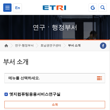
본문 바로가기
주요메뉴 바로가기
하단메뉴 바로가기
En
연구ㆍ행정부서
연구·행정부서
호남권연구센터
부서 소개
부서 소개
메뉴를 선택하세요.
엣지컴퓨팅응용서비스연구실
소개