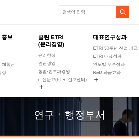
 홍보
클린 ETRI
대표연구성과
(윤리경영)
ETRI 50주년 산업 파
윤리헌장
ETRI 대표성과
인권경영
 체험관
연도별 우수성과
청렴·반부패경영
영상
R&D 파급효과
e-신문고(ETRI 신고센터)
지식공유플랫폼
공익신고
청렴포털 신고
고객의소리
연구ㆍ행정부서
수의계약 현황
부패징계 현황
감사결과공개