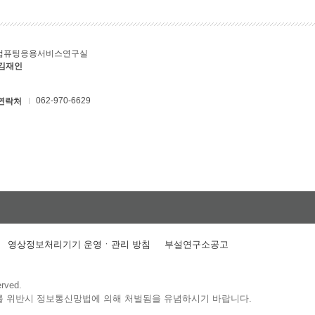
컴퓨팅응용서비스연구실
 김재인
062-970-6629
연락처
영상정보처리기기 운영ㆍ관리 방침
부설연구소공고
erved.
를 위반시 정보통신망법에 의해 처벌됨을 유념하시기 바랍니다.