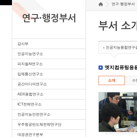
연구·행정부서
연구·행정부서
부서 소
감사부
인공지능융합연구
인공지능연구소
피지컬AI연구소
엣지컴퓨팅응
입체통신연구소
소개
수
공간미디어연구소
ADX융합연구소
ICT전략연구소
인공지능안전연구소
우주항공반도체전략연구단
대경권연구본부