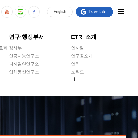
Translate
En
glish
연구·행정부서
ETRI 소개
급효과
감사부
인사말
인공지능연구소
연구원소개
피지컬AI연구소
연혁
입체통신연구소
조직도
공간미디어연구소
기타 공개정보
ADX융합연구소
원규 제·개정 예고
ICT전략연구소
연구원 고객헌장
인공지능안전연구소
ETRI CI
우주항공반도체전략연구단
주요업무연락처
대경권연구본부
찾아오시는길
호남권연구본부