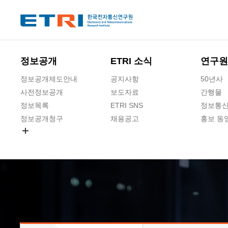
본문 바로가기
주요메뉴 바로가기
하단메뉴 바로가기
정보공개
ETRI 소식
연구원
정보공개제도안내
공지사항
50년사
사전정보공개
보도자료
간행물
정보목록
ETRI SNS
정보통신
정보공개청구
채용공고
홍보 동
경영공시
공공데이터개방
사업실명제