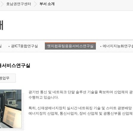
호남권연구센터
부서 소개
개
실
광ICT융합연구실
엣지컴퓨팅응용서비스연구실
에너지지능화연구
용서비스연구실
행업무
광기반 통신 및 네트워크 단말 솔루션 기술을 확보하여 산업체의 
수행하고 있습니다.
특히, 신재생에너지장치 실시간 네트워킹 기술 및 스마트 광분배망 
에너지장치 산업체, 통신사업자, 장비 산업체 및 광통신부품 산업체