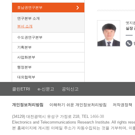
호남권연구본부
연구본부 소개
엣지
부서 소개
실장
수도권연구본부
기획본부
사업화본부
행정본부
대외협력부
클린ETRI
e-신문고
공익신고
개인정보처리방침
이해하기 쉬운 개인정보처리방침
저작권정책
(34129) 대전광역시 유성구 가정로 218, TEL
1466-38
Electronics and Telecommunications Research Institute.
All rights res
본 홈페이지에 게시된 이메일 주소가 자동수집되는 것을 거부하며, 이