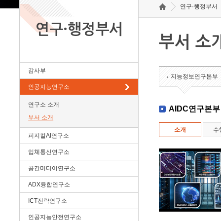
연구·행정부서
연구·행정부서
부서 소
감사부
지능정보연구본부
인공지능연구소
연구소 소개
AIDC연구본부
부서 소개
소개
수
피지컬AI연구소
입체통신연구소
공간미디어연구소
ADX융합연구소
ICT전략연구소
인공지능안전연구소