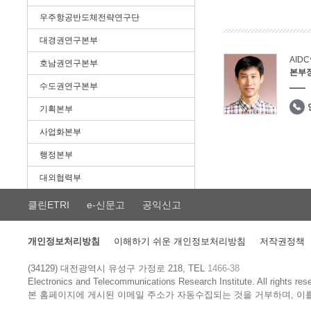
우주항공반도체전략연구단
대경권연구본부
AID
호남권연구본부
본부
수도권연구본부
기획본부
사업화본부
행정본부
대외협력부
클린ETRI
e-신문고
공익신고
개인정보처리방침
이해하기 쉬운 개인정보처리방침
저작권정책
(34129) 대전광역시 유성구 가정로 218, TEL
1466-38
Electronics and Telecommunications Research Institute.
All rights res
본 홈페이지에 게시된 이메일 주소가 자동수집되는 것을 거부하며, 이