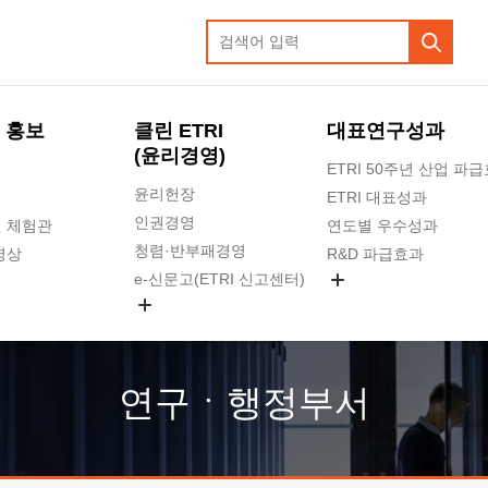
 홍보
클린 ETRI
대표연구성과
(윤리경영)
ETRI 50주년 산업 파
윤리헌장
ETRI 대표성과
인권경영
 체험관
연도별 우수성과
청렴·반부패경영
영상
R&D 파급효과
e-신문고(ETRI 신고센터)
지식공유플랫폼
공익신고
청렴포털 신고
고객의소리
연구ㆍ행정부서
수의계약 현황
부패징계 현황
감사결과공개