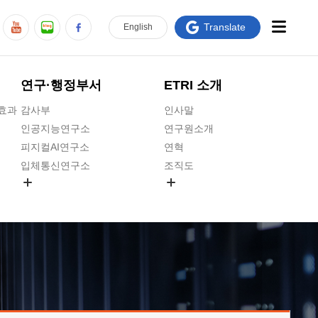
Translate
En
glish
연구·행정부서
ETRI 소개
급효과
감사부
인사말
인공지능연구소
연구원소개
피지컬AI연구소
연혁
입체통신연구소
조직도
공간미디어연구소
기타 공개정보
ADX융합연구소
원규 제·개정 예고
ICT전략연구소
연구원 고객헌장
인공지능안전연구소
ETRI CI
우주항공반도체전략연구단
주요업무연락처
대경권연구본부
찾아오시는길
호남권연구본부