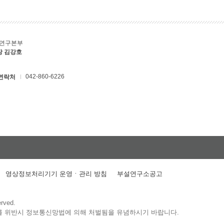
C연구본부
장 김강호
042-860-6226
연락처
영상정보처리기기 운영ㆍ관리 방침
부설연구소공고
erved.
를 위반시 정보통신망법에 의해 처벌됨을 유념하시기 바랍니다.