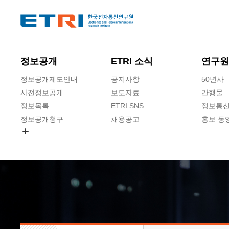
본문 바로가기
주요메뉴 바로가기
하단메뉴 바로가기
정보공개
ETRI 소식
연구원
정보공개제도안내
공지사항
50년사
사전정보공개
보도자료
간행물
정보목록
ETRI SNS
정보통신
정보공개청구
채용공고
홍보 동
경영공시
공공데이터개방
사업실명제