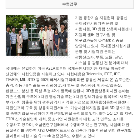
수행업무
기업 융합기술 지원협력, 광통신
국제공인시험기관 운영 및
시험지원, 3D 융합 상용화지원센터
지원과 센터 연구사업 및
연구결과물의 Q-mark 검증을
담당하고 있다. 국제공인시험기관
운영 및 시험지원 분야는
광통신소자, 부품, 모듈, 단말,
시스템 등 광통신 전 분야에 대해
국내에서 유일하게 미국 A2LA로부터 국제공인시험기관 자격을 획득하여
산업체의 시험인증을 지원하고 있다. 시험내용은 Telcordia, IEEE, IEC,
TIA/EIA, MIL-STD 등 66개 국제시험규격에 따른 광통신 제품의 온·습도순환,
충격, 진동, 내부 습도 등 신뢰성 15개 항목 및 중심파장, 반사·삽입손실,
편광모드 분산 등 특성 측정 42개 항목에 달한다. 3D융합상용화지원 분야는
기존 산업의 구조에 3차원 영상기술 또는 3차원 정보기술을 접목하여 새로운
부가가치 창출을 위해 광주광역시 지역을 거점으로 3D융합상용화지원센터
지원인프라 구축 및 상용화지원서비스, 기술사업화지원을 통해 3D 강소기업
및 중핵기업을 육성하여 지역균형발전을 목적으로 있다. 또한 1실 1기업 지원,
ETRI 신기술설명회 개최, 중소기업 지원활동에 대한 고객 만족도 조사를
수행하고 있으며, 호남권연구센터에서 수행하고 있는 연구개발 사업에 대한
품질관리를 위하여 사업 Q-mark 프로세스 검증과 기술 이전을 위한 연구개발
결과물에 대한 기술 Q-mark 검증업무도 수행하고 있다.