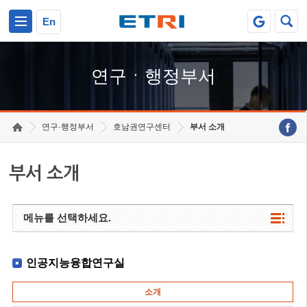
본문 바로가기
주요메뉴 바로가기
하단메뉴 바로가기
En
연구ㆍ행정부서
연구·행정부서
호남권연구센터
부서 소개
부서 소개
메뉴를 선택하세요.
인공지능융합연구실
소개