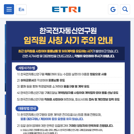
본문 바로가기
주요메뉴 바로가기
En
지식공유
ETRI 오픈소스
플랫폼
거버넌스 대응
발간자료