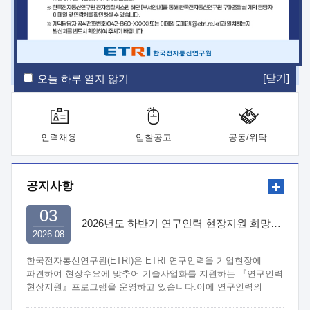
ETRI Insight
ETRI Journal
전자통신동향분석
ETRI 웹진
ETRI 간행물
전자도서관
[닫기]
오늘 하루 열지 않기
인력채용
입찰공고
공동/위탁
공지사항
03
2026년도 하반기 연구인력 현장지원 희망기업 신청/접수
2026.08
한국전자통신연구원(ETRI)은 ETRI 연구인력을 기업현장에
파견하여 현장수요에 맞추어 기술사업화를 지원하는 『연구인력
현장지원』프로그램을 운영하고 있습니다.이에 연구인력의
지원을 희망하는 중소.중견기업에서는 신청하여 주시기