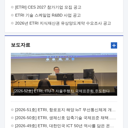
바랍니다.
2026년 8월 한국전자통신연구원장
1. 추진개요

추진목적: ETRI 인력을 기업현장에 파견. 기술지원을
[ETRI] CES 2027 참가기업 모집 공고
실시함으로써 ETRI 개발기술의 사업화를 지원하여
ETRI 기술 스케일업 R&BD 사업 공고
사업화성과를 극대화하고, 지원기업을 강견기업으로 육성하고자
함.
2026년 ETRI 지식재산권 유상양도계약 수요조사 공고
 신청자격: ETRI 협력기업 및 일반 ICT 중소기업*
협력기업: ETRI 창업/연구소기업, 기술이전/출자기업 등 ETRI
개발기술을 사업화하고자 하는 기업
 파견기간: 1년 이상
[최대 3년까지 연속지원 가능]* 연속지원은 지원완료 시점에서
보도자료
당해 지원실적과 차기 지원계획을 평가하여 결정
 기업부담:
연구인력 연봉기준 30 ~ 40%* (1년차) 연봉의 30%, (2 ~ 3년차)
연봉의 40%
 추진일정(1)희망기업 신청/접수(2)희망인력-
희망기업 매칭(3)현장조사/ 선정(심의)(4)협약체결(5)
기업파견8월 3일 ~ 14일
8월 17일 ~ 26일
9월초순
9월 중순
10월 이후* 상기일정은 희망인력-희망기업간 매칭 원활시를
가정한 것으로 상황에 따라 상당기간 일정이 지연될 수 있음. **
(1)희망인력-희망기업간 적합성이 낮다고 판단되거나, (2)
희망인력이 파견의사를 철회할 경우 후속 절차가 진행되지 않을
[2026-52호] ETRI, ITU-T 자율주행차 국제표준화 주도한다
수 있음.2. 현장지원 희망인력 및 상세이력
 희망인력
목록기술분야연구인력번호지원가능 기술반도체/
전자소자A반도체 소자(trasistor/diode) 제작 공정 전자소자 제작
[2026-51호] ETRI, 항로표지 해양 IoT 무선통신체계 개발 나선다
공정(FET / SBD 등 )유기물 반도체 소재 및 소자 설계, 합성 및
제작바이오센서 설계/제작토양/수질/가스 센서 설계/
[2026-50호] ETRI, 생체신호 압축기술 국제표준 채택...의료 AI 시대 연다
제작광소자응용B광 센서 및 응용 시스템시스템 제어 및 데이터
[2026-49호] ETRI, 대한민국 ICT 50년 역사를 담은 온라인 50년사 공개
처리FPGA 제어, VHDL 프로그램 개발Labview, Python, C