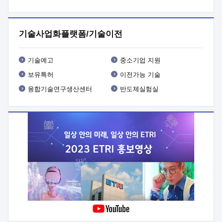
프로그램 개발
 상세이력ㅇ(붙 임1) 대상인력 A 상세이력ㅇ(붙
임2) 대상인력 B 상세이력
3. 신청방법 및 향후일정 등

신청방법: 이메일 (verdi@etri.re.kr)* <별첨양식>을 작성하여
기술사업화플랫폼/기술이전
제출
 문 의 처: ETRI사업화본부 기업성장지원부
기업성장지원전략실ㅇ오경석 책임 연구원 (T. 042-860-5076,
verdi@etri.re.kr)
 제출양식
ㅇ(별첨양식) ETRI연구인력
기술예고
중소기업 지원
현장지원 신청서 (기업)
보유특허
이전가능 기술
융합기술연구생산센터
반도체실험실