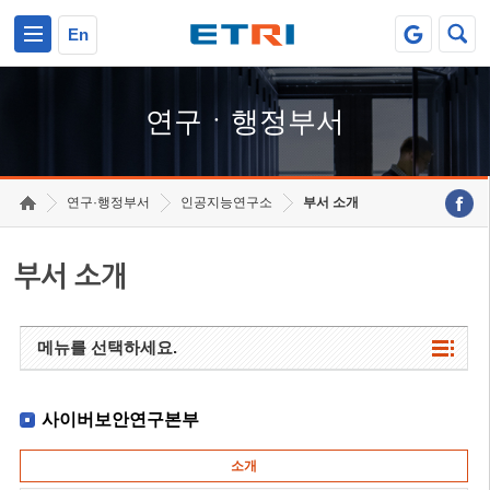
본문 바로가기
주요메뉴 바로가기
하단메뉴 바로가기
En
연구ㆍ행정부서
연구·행정부서
인공지능연구소
부서 소개
부서 소개
메뉴를 선택하세요.
사이버보안연구본부
소개