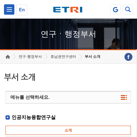
본문 바로가기
주요메뉴 바로가기
하단메뉴 바로가기
En
연구ㆍ행정부서
연구·행정부서
호남권연구센터
부서 소개
부서 소개
메뉴를 선택하세요.
인공지능융합연구실
소개