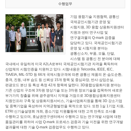
수행업무
기업 융합기술 지원협력, 광통신
국제공인시험기관 운영 및
시험지원, 3D 융합 상용화지원센터
지원과 센터 연구사업 및
연구결과물의 Q-mark 검증을
담당하고 있다. 국제공인시험기관
운영 및 시험지원 분야는
광통신소자, 부품, 모듈, 단말,
시스템 등 광통신 전 분야에 대해
국내에서 유일하게 미국 A2LA로부터 국제공인시험기관 자격을 획득하여
산업체의 시험인증을 지원하고 있다. 시험내용은 Telcordia, IEEE, IEC,
TIA/EIA, MIL-STD 등 66개 국제시험규격에 따른 광통신 제품의 온·습도순환,
충격, 진동, 내부 습도 등 신뢰성 15개 항목 및 중심파장, 반사·삽입손실,
편광모드 분산 등 특성 측정 42개 항목에 달한다. 3D융합상용화지원 분야는
기존 산업의 구조에 3차원 영상기술 또는 3차원 정보기술을 접목하여 새로운
부가가치 창출을 위해 광주광역시 지역을 거점으로 3D융합상용화지원센터
지원인프라 구축 및 상용화지원서비스, 기술사업화지원을 통해 3D 강소기업
및 중핵기업을 육성하여 지역균형발전을 목적으로 있다. 또한 1실 1기업 지원,
ETRI 신기술설명회 개최, 중소기업 지원활동에 대한 고객 만족도 조사를
수행하고 있으며, 호남권연구센터에서 수행하고 있는 연구개발 사업에 대한
품질관리를 위하여 사업 Q-mark 프로세스 검증과 기술 이전을 위한 연구개발
결과물에 대한 기술 Q-mark 검증업무도 수행하고 있다.