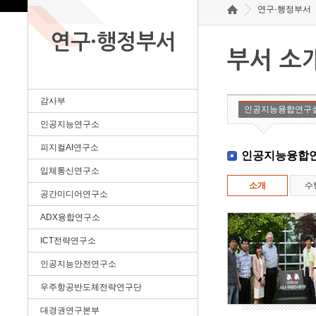
연구·행정부서
연구·행정부서
부서 소
감사부
인공지능융합연구
인공지능연구소
피지컬AI연구소
인공지능융합
입체통신연구소
소개
수
공간미디어연구소
ADX융합연구소
ICT전략연구소
인공지능안전연구소
우주항공반도체전략연구단
대경권연구본부