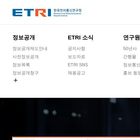
본문 바로가기
주요메뉴 바로가기
하단메뉴 바로가기
정보공개
ETRI 소식
연구원
정보공개제도안내
공지사항
50년사
사전정보공개
보도자료
간행물
정보목록
ETRI SNS
정보통신
정보공개청구
채용공고
홍보 동
경영공시
공공데이터개방
사업실명제