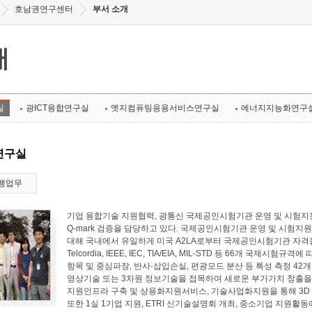
호남권연구센터
부서 소개
개
실
광ICT융합연구실
엣지컴퓨팅응용서비스연구실
에너지지능화연구
연구실
행업무
기업 융합기술 지원협력, 광통신 국제공인시험기관 운영 및 시험지원
Q-mark 검증을 담당하고 있다. 국제공인시험기관 운영 및 시험지원 
대해 국내에서 유일하게 미국 A2LA로부터 국제공인시험기관 자격
Telcordia, IEEE, IEC, TIA/EIA, MIL-STD 등 66개 국
항목 및 중심파장, 반사·삽입손실, 편광모드 분산 등 특성 측정 4
영상기술 또는 3차원 정보기술을 접목하여 새로운 부가가치 창출
지원인프라 구축 및 상용화지원서비스, 기술사업화지원을 통해 3D
또한 1실 1기업 지원, ETRI 신기술설명회 개최, 중소기업 지원