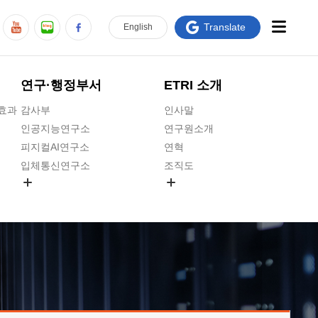
Translate
En
glish
연구·행정부서
ETRI 소개
급효과
감사부
인사말
인공지능연구소
연구원소개
피지컬AI연구소
연혁
입체통신연구소
조직도
공간미디어연구소
기타 공개정보
ADX융합연구소
원규 제·개정 예고
ICT전략연구소
연구원 고객헌장
인공지능안전연구소
ETRI CI
우주항공반도체전략연구단
주요업무연락처
대경권연구본부
찾아오시는길
호남권연구본부