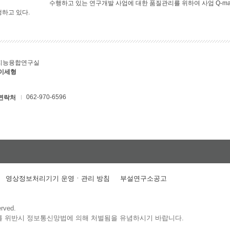
수행하고 있는 연구개발 사업에 대한 품질관리를 위하여 사업 Q-ma
행하고 있다.
지능융합연구실
 이세형
062-970-6596
연락처
영상정보처리기기 운영ㆍ관리 방침
부설연구소공고
erved.
를 위반시 정보통신망법에 의해 처벌됨을 유념하시기 바랍니다.