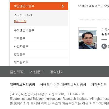
Q-mark 검증업무도 수
호남권연구본부
연구본부 소개
부서 소개
인공
수도권연구본부
실장
기획본부
사업화본부
행정본부
대외협력부
클린ETRI
e-신문고
공익신고
개인정보처리방침
이해하기 쉬운 개인정보처리방침
저작권정책
(34129) 대전광역시 유성구 가정로 218, TEL
1466-38
Electronics and Telecommunications Research Institute.
All rights res
본 홈페이지에 게시된 이메일 주소가 자동수집되는 것을 거부하며, 이