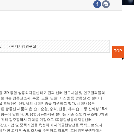
수도권연구본부
기획본부
사업화본부
행정본부
대외협력부
실
광패키징연구실
TOP
, 3D 융합 상용화지원센터 지원과 센터 연구사업 및 연구결과물의
분야는 광통신소자, 부품, 모듈, 단말, 시스템 등 광통신 전 분야에
을 획득하여 산업체의 시험인증을 지원하고 있다. 시험내용은
제시험규격에 따른 광통신 제품의 온·습도순환, 충격, 진동, 내부 습도 등 신뢰성 15개
2개 항목에 달한다. 3D융합상용화지원 분야는 기존 산업의 구조에 3차원
을 위해 광주광역시 지역을 거점으로 3D융합상용화지원센터
 강소기업 및 중핵기업을 육성하여 지역균형발전을 목적으로 있다.
활동에 대한 고객 만족도 조사를 수행하고 있으며, 호남권연구센터에서