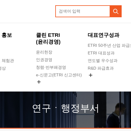
 홍보
클린 ETRI
대표연구성과
(윤리경영)
ETRI 50주년 산업 파
윤리헌장
ETRI 대표성과
인권경영
 체험관
연도별 우수성과
청렴·반부패경영
영상
R&D 파급효과
e-신문고(ETRI 신고센터)
지식공유플랫폼
공익신고
청렴포털 신고
고객의소리
연구ㆍ행정부서
수의계약 현황
부패징계 현황
감사결과공개