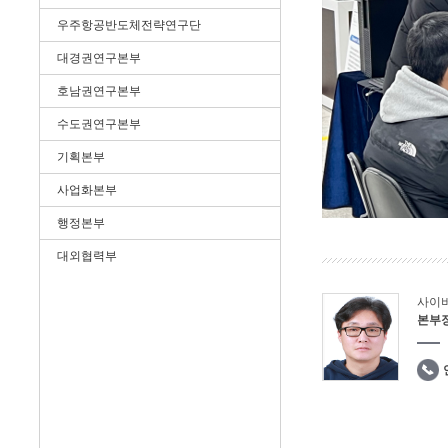
우주항공반도체전략연구단
대경권연구본부
호남권연구본부
수도권연구본부
기획본부
사업화본부
행정본부
대외협력부
사이
본부