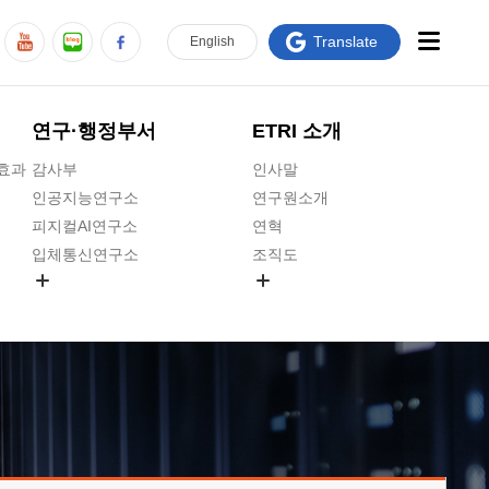
Translate
En
glish
연구·행정부서
ETRI 소개
급효과
감사부
인사말
인공지능연구소
연구원소개
피지컬AI연구소
연혁
입체통신연구소
조직도
공간미디어연구소
기타 공개정보
ADX융합연구소
원규 제·개정 예고
ICT전략연구소
연구원 고객헌장
인공지능안전연구소
ETRI CI
우주항공반도체전략연구단
주요업무연락처
대경권연구본부
찾아오시는길
호남권연구본부