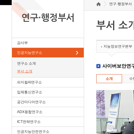
연구·행정부서
연구·행정부서
부서 소
감사부
지능정보연구본부
인공지능연구소
연구소 소개
사이버보안연
부서 소개
소개
수
피지컬AI연구소
입체통신연구소
공간미디어연구소
ADX융합연구소
ICT전략연구소
인공지능안전연구소