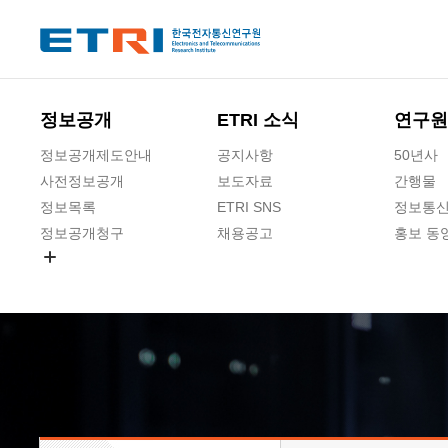
본문 바로가기
주요메뉴 바로가기
하단메뉴 바로가기
정보공개
ETRI 소식
연구원
정보공개제도안내
공지사항
50년사
사전정보공개
보도자료
간행물
정보목록
ETRI SNS
정보통신
정보공개청구
채용공고
홍보 동
경영공시
공공데이터개방
사업실명제