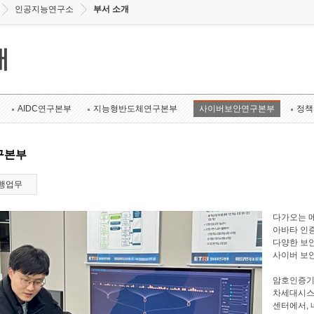
인공지능연구소
부서 소개
개
AIDC연구본부
지능형반도체연구본부
사이버보안연구본부
정책
구본부
행업무
다가오는 메
아바타 인증
다양한 보안
사이버 보
암호인증기
차세대시스
센터에서, 