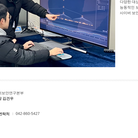
다양한 대
능동적인 
사이버 보
버보안연구본부
장 김건우
042-860-5427
연락처