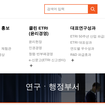
 홍보
클린 ETRI
대표연구성과
(윤리경영)
ETRI 50주년 산업 파
윤리헌장
ETRI 대표성과
인권경영
 체험관
연도별 우수성과
청렴·반부패경영
영상
R&D 파급효과
e-신문고(ETRI 신고센터)
지식공유플랫폼
공익신고
청렴포털 신고
고객의소리
연구ㆍ행정부서
수의계약 현황
부패징계 현황
감사결과공개