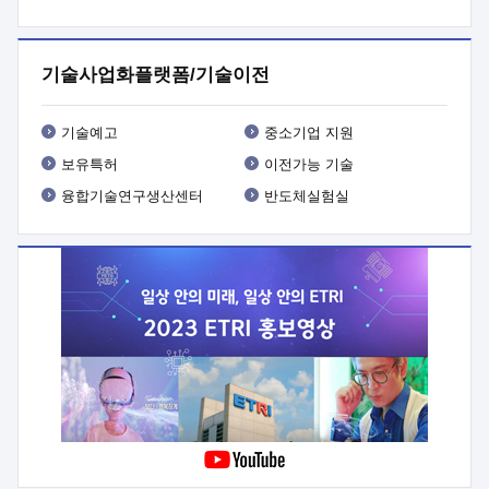
프로그램 개발
 상세이력ㅇ(붙 임1) 대상인력 A 상세이력ㅇ(붙
임2) 대상인력 B 상세이력
3. 신청방법 및 향후일정 등

신청방법: 이메일 (verdi@etri.re.kr)* <별첨양식>을 작성하여
기술사업화플랫폼/기술이전
제출
 문 의 처: ETRI사업화본부 기업성장지원부
기업성장지원전략실ㅇ오경석 책임 연구원 (T. 042-860-5076,
verdi@etri.re.kr)
 제출양식
ㅇ(별첨양식) ETRI연구인력
기술예고
중소기업 지원
현장지원 신청서 (기업)
보유특허
이전가능 기술
융합기술연구생산센터
반도체실험실