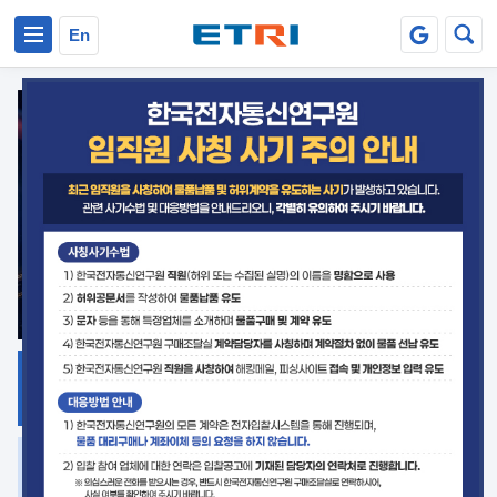
본문 바로가기
주요메뉴 바로가기
En
지식공유
ETRI 오픈소스
플랫폼
거버넌스 대응
발간자료