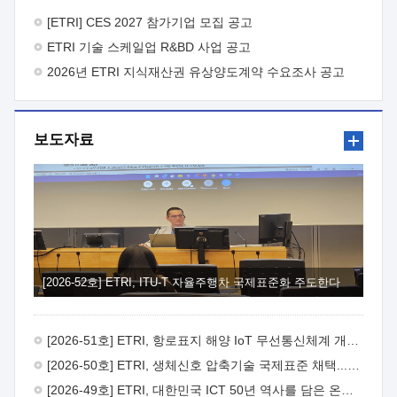
바랍니다.
2026년 8월 한국전자통신연구원장
1. 추진개요

추진목적: ETRI 인력을 기업현장에 파견. 기술지원을
[ETRI] CES 2027 참가기업 모집 공고
실시함으로써 ETRI 개발기술의 사업화를 지원하여
ETRI 기술 스케일업 R&BD 사업 공고
사업화성과를 극대화하고, 지원기업을 강견기업으로 육성하고자
함.
2026년 ETRI 지식재산권 유상양도계약 수요조사 공고
 신청자격: ETRI 협력기업 및 일반 ICT 중소기업*
협력기업: ETRI 창업/연구소기업, 기술이전/출자기업 등 ETRI
개발기술을 사업화하고자 하는 기업
 파견기간: 1년 이상
[최대 3년까지 연속지원 가능]* 연속지원은 지원완료 시점에서
보도자료
당해 지원실적과 차기 지원계획을 평가하여 결정
 기업부담:
연구인력 연봉기준 30 ~ 40%* (1년차) 연봉의 30%, (2 ~ 3년차)
연봉의 40%
 추진일정(1)희망기업 신청/접수(2)희망인력-
희망기업 매칭(3)현장조사/ 선정(심의)(4)협약체결(5)
기업파견8월 3일 ~ 14일
8월 17일 ~ 26일
9월초순
9월 중순
10월 이후* 상기일정은 희망인력-희망기업간 매칭 원활시를
가정한 것으로 상황에 따라 상당기간 일정이 지연될 수 있음. **
(1)희망인력-희망기업간 적합성이 낮다고 판단되거나, (2)
희망인력이 파견의사를 철회할 경우 후속 절차가 진행되지 않을
[2026-52호] ETRI, ITU-T 자율주행차 국제표준화 주도한다
수 있음.2. 현장지원 희망인력 및 상세이력
 희망인력
목록기술분야연구인력번호지원가능 기술반도체/
전자소자A반도체 소자(trasistor/diode) 제작 공정 전자소자 제작
[2026-51호] ETRI, 항로표지 해양 IoT 무선통신체계 개발 나선다
공정(FET / SBD 등 )유기물 반도체 소재 및 소자 설계, 합성 및
제작바이오센서 설계/제작토양/수질/가스 센서 설계/
[2026-50호] ETRI, 생체신호 압축기술 국제표준 채택...의료 AI 시대 연다
제작광소자응용B광 센서 및 응용 시스템시스템 제어 및 데이터
[2026-49호] ETRI, 대한민국 ICT 50년 역사를 담은 온라인 50년사 공개
처리FPGA 제어, VHDL 프로그램 개발Labview, Python, C