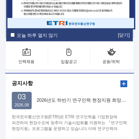
ETRI Insight
ETRI Journal
전자통신동향분석
ETRI 웹진
ETRI 간행물
전자도서관
[닫기]
오늘 하루 열지 않기
인력채용
입찰공고
공동/위탁
공지사항
03
2026년도 하반기 연구인력 현장지원 희망기업 신청/접수
2026.08
한국전자통신연구원(ETRI)은 ETRI 연구인력을 기업현장에
파견하여 현장수요에 맞추어 기술사업화를 지원하는 『연구인력
현장지원』프로그램을 운영하고 있습니다.이에 연구인력의
지원을 희망하는 중소.중견기업에서는 신청하여 주시기