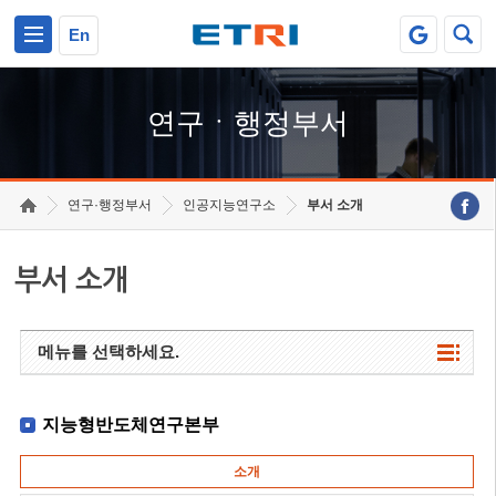
본문 바로가기
주요메뉴 바로가기
하단메뉴 바로가기
En
연구ㆍ행정부서
연구·행정부서
인공지능연구소
부서 소개
부서 소개
메뉴를 선택하세요.
지능형반도체연구본부
소개