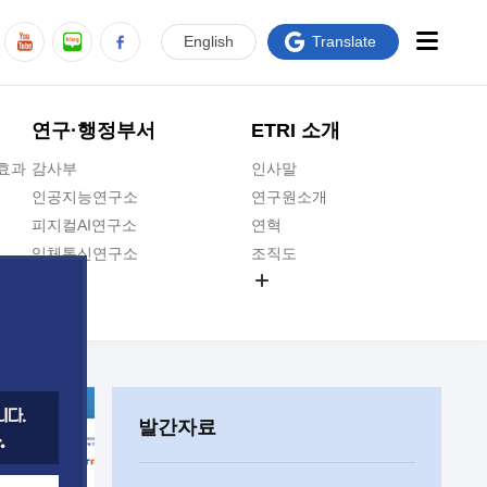
En
glish
Translate
연구·행정부서
ETRI 소개
급효과
감사부
인사말
인공지능연구소
연구원소개
피지컬AI연구소
연혁
입체통신연구소
조직도
공간미디어연구소
기타 공개정보
ADX융합연구소
원규 제·개정 예고
ICT전략연구소
연구원 고객헌장
인공지능안전연구소
ETRI CI
우주항공반도체전략연구단
주요업무연락처
발간자료
대경권연구본부
찾아오시는길
호남권연구본부