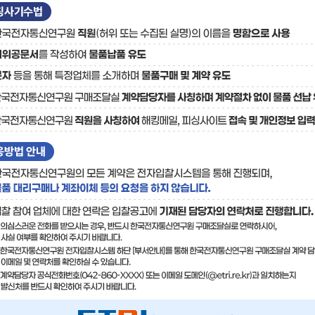
료
기술사업화플랫폼/기술
기술예고
중소기
보유특허
이전가
융합기술연구생산센터
반도