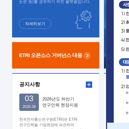
논문 등)를 공유하기 위한 플랫폼입니다.
자세히보기
ETRI 오픈소스
거버넌스 대응
공지사항
보도자
03
2026년도 하반기
연구인력 현장지원
2026.08
희망기업 신청/접수
한국전자통신연구원(ETRI)은 ETRI
연구인력을 기업현장에 파견하여