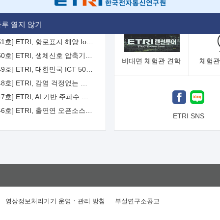
[2026-52호] ETRI, ITU-T 자율주행차 국제표준화 주도한다
루 열지 않기
[2026-51호] ETRI, 항로표지 해양 IoT 무선통신체계 개발 나선다
[2026-50호] ETRI, 생체신호 압축기술 국제표준 채택...의료 AI 시대 연다
비대면
체험관 견학
체험관
[2026-49호] ETRI, 대한민국 ICT 50년 역사를 담은 온라인 50년사 공개
[2026-48호] ETRI, 감염 걱정없는 공중 터치 인터페이스 시대 연다
[2026-47호] ETRI, AI 기반 주파수 예측기술 국제표준 이끌어
[2026-46호] ETRI, 출연연 오픈소스 협의체 '범출연연'으로 확대 운영
ETRI SNS
영상정보처리기기 운영ㆍ관리 방침
부설연구소공고