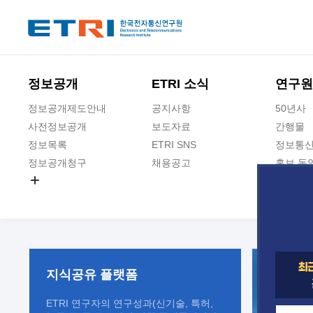
본문 바로가기
주요메뉴 바로가기
정보공개
ETRI 소식
연구원
정보공개제도안내
공지사항
50년사
사전정보공개
보도자료
간행물
정보목록
ETRI SNS
정보통신
정보공개청구
채용공고
홍보 동
경영공시
공공데이터개방
사업실명제
지식공유
플랫폼
ETRI 연구자의 연구성과(신기술, 특허,