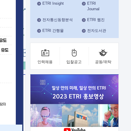
ETRI Insight
ETRI
수도권연구본부
Journal
기획본부
사업화본부
전자통신동향분석
ETRI 웹진
행정본부
ETRI 간행물
전자도서관
대외협력부
인력채용
입찰공고
공동/위탁
이전
업 지원
능 기술
체실험실