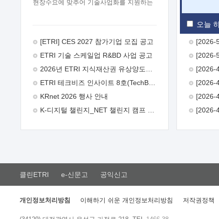
현장수요에 맞추어 기술사업화를 지원하는
『연구인력 현장지원』프로그램을
운영하고 있습니다.이에 연구인력의 지원을
오늘 하
희망하는 중소.중견기업에서는 신청하여
주시기 바랍니다.
2026년 8월
[ETRI] CES 2027 참가기업 모집 공고
한국전자통신연구원장
1. 추진개요

ETRI 기술 스케일업 R&BD 사업 공고
추진목적: ETRI 인력을 기업현장에 파견.
기술지원을 실시함으로써 ETRI 개발기술의
2026년 ETRI 지식재산권 유상양도계약 수요조사 공고
사업화를 지원하여 사업화성과를
ETRI 테크비즈 인사이트 8호(TechBiz Insight Vol.8) 발간
극대화하고, 지원기업을 강견기업으로
육성하고자 함.
 신청자격: ETRI
KRnet 2026 행사 안내
협력기업 및 일반 ICT 중소기업* 협력기업:
K-디지털 챌린지_NET 챌린지 캠프 시즌13 안내
ETRI 창업/연구소기업, 기술이전/출자기업
등 ETRI 개발기술을 사업화하고자 하는
기업
 파견기간: 1년 이상 [최대 3년까지
연속지원 가능]* 연속지원은 지원완료
시점에서 당해 지원실적과 차기 지원계획을
평가하여 결정
 기업부담: 연구인력
연봉기준 30 ~ 40%* (1년차) 연봉의 30%,
클린ETRI
e-신문고
공익신고
(2 ~ 3년차) 연봉의 40%
 추진일정(1)
희망기업 신청/접수(2)희망인력-희망기업
매칭(3)현장조사/ 선정(심의)(4)협약체결
개인정보처리방침
이해하기 쉬운 개인정보처리방침
저작권정책
(5)기업파견8월 3일 ~ 14일
8월 17일 ~
26일
9월초순
9월 중순
10월 이후*