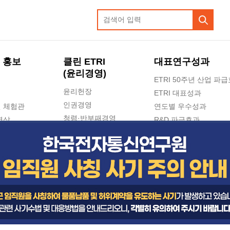
 홍보
클린 ETRI
대표연구성과
(윤리경영)
ETRI 50주년 산업 파
윤리헌장
ETRI 대표성과
인권경영
 체험관
연도별 우수성과
청렴·반부패경영
영상
R&D 파급효과
e-신문고(ETRI 신고센터)
지식공유플랫폼
공익신고
청렴포털 신고
고객의소리
수의계약 현황
부패징계 현황
감사결과공개