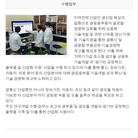
수행업무
지역전략 산업인 광산업 육성의
일환으로 광응용부품의 글로벌
경쟁력 강화를 위해 상용화
기술개발 및 관련 시제품 생산 지원
등 기술지원을 통한 광통신 및
광융합 부품관련 기술경쟁력
제고를 목표로 한다. 이를 위해
‘100기가급 초소형 광모듈 상용화
기술개발’과 ‘광기반 공정혁신
플랫폼 및 산업화 지원’ 사업을 수행 하고 있으며 이를 통해 통신, 정보가전,
자동차, 의료 분야 등의 산업분야에 대해 광응용부품 기술개발 성과 확산 및
기술 경쟁력 제고에 노력하고 있다.
광통신 산업뿐만 아니라 정보가전, 자동차, 조선 등과 같이 광모듈 적용이
가능한 타 산업분야 까지 광응용 부품 및 모듈 솔루션 제공을 목표로 하고
있다.
주요 연구개발 수행 업무는 초고속 광부품 및 광모듈 개발과 광기반 공정혁신
플랫폼 구축 및 이를 통한 산업화 지원이다.