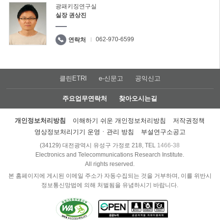
광패키징연구실
실장 권상진
062-970-6599
연락처
클린ETRI
e-신문고
공익신고
주요업무연락처
찾아오시는길
개인정보처리방침
이해하기 쉬운 개인정보처리방침
저작권정책
영상정보처리기기 운영ㆍ관리 방침
부설연구소공고
(34129) 대전광역시 유성구 가정로 218, TEL
1466-38
Electronics and Telecommunications Research Institute.
All rights reserved.
본 홈페이지에 게시된 이메일 주소가 자동수집되는 것을 거부하며, 이를 위반시
정보통신망법에 의해 처벌됨을 유념하시기 바랍니다.