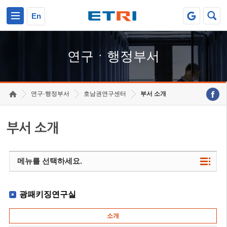
본문 바로가기
주요메뉴 바로가기
하단메뉴 바로가기
En
연구ㆍ행정부서
연구·행정부서
호남권연구센터
부서 소개
부서 소개
메뉴를 선택하세요.
광패키징연구실
소개