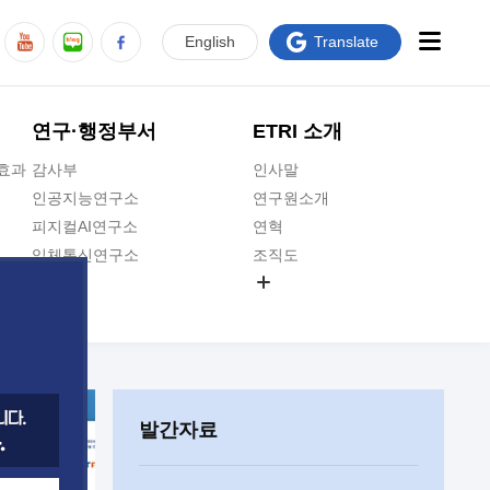
En
glish
Translate
연구·행정부서
ETRI 소개
급효과
감사부
인사말
인공지능연구소
연구원소개
피지컬AI연구소
연혁
입체통신연구소
조직도
공간미디어연구소
기타 공개정보
ADX융합연구소
원규 제·개정 예고
ICT전략연구소
연구원 고객헌장
인공지능안전연구소
ETRI CI
우주항공반도체전략연구단
주요업무연락처
발간자료
대경권연구본부
찾아오시는길
호남권연구본부