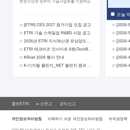
현장수요에 맞추어 기술사업화를 지원하는
『연구인력 현장지원』프로그램을
운영하고 있습니다.이에 연구인력의 지원을
오늘 하
희망하는 중소.중견기업에서는 신청하여
주시기 바랍니다.
2026년 8월
[ETRI] CES 2027 참가기업 모집 공고
한국전자통신연구원장
1. 추진개요

ETRI 기술 스케일업 R&BD 사업 공고
추진목적: ETRI 인력을 기업현장에 파견.
기술지원을 실시함으로써 ETRI 개발기술의
2026년 ETRI 지식재산권 유상양도계약 수요조사 공고
사업화를 지원하여 사업화성과를
ETRI 테크비즈 인사이트 8호(TechBiz Insight Vol.8) 발간
극대화하고, 지원기업을 강견기업으로
육성하고자 함.
 신청자격: ETRI
KRnet 2026 행사 안내
협력기업 및 일반 ICT 중소기업* 협력기업:
K-디지털 챌린지_NET 챌린지 캠프 시즌13 안내
ETRI 창업/연구소기업, 기술이전/출자기업
등 ETRI 개발기술을 사업화하고자 하는
기업
 파견기간: 1년 이상 [최대 3년까지
연속지원 가능]* 연속지원은 지원완료
시점에서 당해 지원실적과 차기 지원계획을
평가하여 결정
 기업부담: 연구인력
연봉기준 30 ~ 40%* (1년차) 연봉의 30%,
클린ETRI
e-신문고
공익신고
(2 ~ 3년차) 연봉의 40%
 추진일정(1)
희망기업 신청/접수(2)희망인력-희망기업
매칭(3)현장조사/ 선정(심의)(4)협약체결
개인정보처리방침
이해하기 쉬운 개인정보처리방침
저작권정책
(5)기업파견8월 3일 ~ 14일
8월 17일 ~
26일
9월초순
9월 중순
10월 이후*