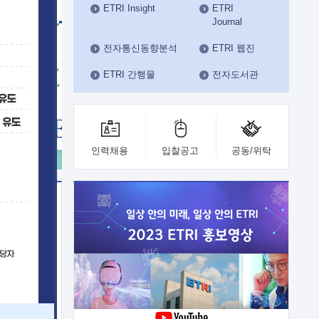
ETRI Insight
ETRI
수도권연구본부
Journal
기획본부
사업화본부
전자통신동향분석
ETRI 웹진
행정본부
ETRI 간행물
전자도서관
대외협력부
인력채용
입찰공고
공동/위탁
이전
업 지원
능 기술
체실험실