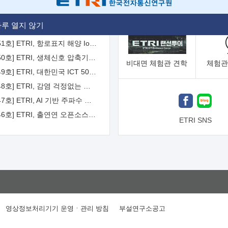
[2026-52호] ETRI, ITU-T 자율주행차 국제표준화 주도한다
루 열지 않기
[2026-51호] ETRI, 항로표지 해양 IoT 무선통신체계 개발 나선다
[2026-50호] ETRI, 생체신호 압축기술 국제표준 채택...의료 AI 시대 연다
비대면
체험관 견학
체험관
[2026-49호] ETRI, 대한민국 ICT 50년 역사를 담은 온라인 50년사 공개
[2026-48호] ETRI, 감염 걱정없는 공중 터치 인터페이스 시대 연다
[2026-47호] ETRI, AI 기반 주파수 예측기술 국제표준 이끌어
[2026-46호] ETRI, 출연연 오픈소스 협의체 '범출연연'으로 확대 운영
ETRI SNS
영상정보처리기기 운영ㆍ관리 방침
부설연구소공고