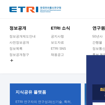
본문 바로가기
주요메뉴 바로가기
정보공개
ETRI 소식
연구원
정보공개제도안내
공지사항
50년사
사전정보공개
보도자료
간행물
정보목록
ETRI SNS
정보통신
정보공개청구
채용공고
홍보 동
경영공시
공공데이터개방
사업실명제
지식공유
플랫폼
ETRI 연구자의 연구성과(신기술, 특허,