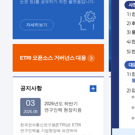
논문 등)를 공유하기 위한 플랫폼입니다.
자세히보기
ETRI 오픈소스
거버넌스 대응
공지사항
보도자
03
2026년도 하반기
연구인력 현장지원
2026.08
희망기업 신청/접수
한국전자통신연구원(ETRI)은 ETRI
연구인력을 기업현장에 파견하여