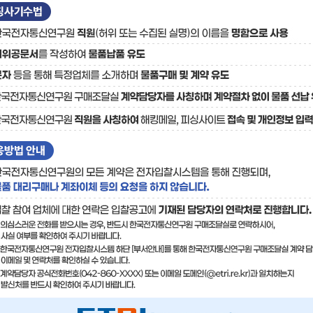
료
기술사업화플랫폼/기술
기술예고
중소기
보유특허
이전가
융합기술연구생산센터
반도