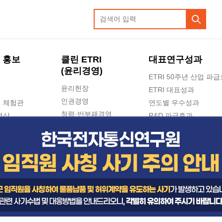
 홍보
클린 ETRI
대표연구성과
(윤리경영)
ETRI 50주년 산업 파
윤리헌장
ETRI 대표성과
인권경영
 체험관
연도별 우수성과
청렴·반부패경영
영상
R&D 파급효과
e-신문고(ETRI 신고센터)
지식공유플랫폼
공익신고
청렴포털 신고
고객의소리
수의계약 현황
부패징계 현황
감사결과공개