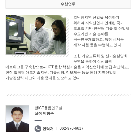
수행업무
호남권지역 산업을 육성하기
위하여 지역산업과 연계된 국가
로드맵 기반 전략형 기술 및 산업체
수요기반 기술 분야를
공동연구개발하고, 특허 시제품
제작 지원 등을 수행하고 있다.
또한 기술교류회 및 신기술설명회
운영을 통하여 상생협력
네트워크를 구축함으로써 ICT 융합 핵심기술을 지역산업체에 보급 확산하고,
현장 밀착형 애로기술지원, 기술상담, 정보제공 등을 통해 지역산업체
기술경쟁력 제고와 매출 증대를 도모하고 있다.
광ICT융합연구실
실장 박형준
062-970-6617
연락처