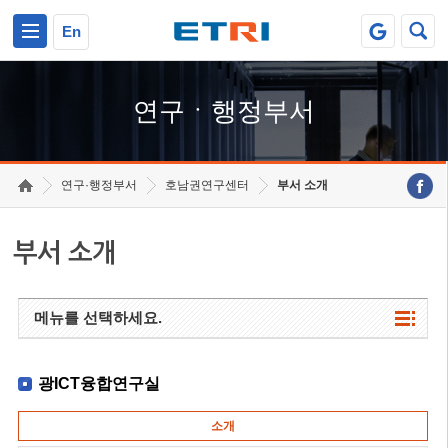
본문 바로가기
주요메뉴 바로가기
하단메뉴 바로가기
En
연구ㆍ행정부서
연구·행정부서
호남권연구센터
부서 소개
부서 소개
메뉴를 선택하세요.
광ICT융합연구실
소개