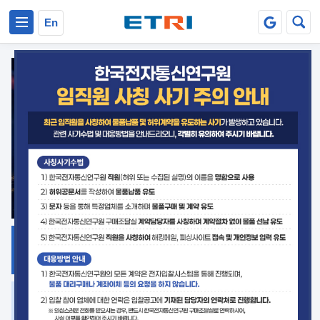
본문 바로가기
주요메뉴 바로가기
En
지식공유
ETRI 오픈소스
플랫폼
거버넌스 대응
발간자료