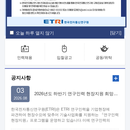
ETRI Insight
ETRI Journal
전자통신동향분석
ETRI 웹진
ETRI 간행물
전자도서관
[닫기]
오늘 하루 열지 않기
인력채용
입찰공고
공동/위탁
공지사항
03
2026년도 하반기 연구인력 현장지원 희망기업 신청/접수
2026.08
한국전자통신연구원(ETRI)은 ETRI 연구인력을 기업현장에
파견하여 현장수요에 맞추어 기술사업화를 지원하는 『연구인력
현장지원』프로그램을 운영하고 있습니다.이에 연구인력의
지원을 희망하는 중소.중견기업에서는 신청하여 주시기