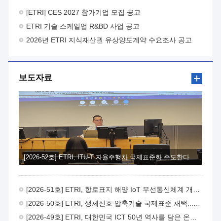
바랍니다.
2026년 8월 한국전자통신연구원장
1. 추진개요

추진목적: ETRI 인력을 기업현장에 파견. 기술지원을
[ETRI] CES 2027 참가기업 모집 공고
실시함으로써 ETRI 개발기술의 사업화를 지원하여
ETRI 기술 스케일업 R&BD 사업 공고
사업화성과를 극대화하고, 지원기업을 강견기업으로 육성하고자
함.
2026년 ETRI 지식재산권 유상양도계약 수요조사 공고
 신청자격: ETRI 협력기업 및 일반 ICT 중소기업*
협력기업: ETRI 창업/연구소기업, 기술이전/출자기업 등 ETRI
개발기술을 사업화하고자 하는 기업
 파견기간: 1년 이상
[최대 3년까지 연속지원 가능]* 연속지원은 지원완료 시점에서
보도자료
당해 지원실적과 차기 지원계획을 평가하여 결정
 기업부담:
연구인력 연봉기준 30 ~ 40%* (1년차) 연봉의 30%, (2 ~ 3년차)
연봉의 40%
 추진일정(1)희망기업 신청/접수(2)희망인력-
희망기업 매칭(3)현장조사/ 선정(심의)(4)협약체결(5)
기업파견8월 3일 ~ 14일
8월 17일 ~ 26일
9월초순
9월 중순
10월 이후* 상기일정은 희망인력-희망기업간 매칭 원활시를
가정한 것으로 상황에 따라 상당기간 일정이 지연될 수 있음. **
(1)희망인력-희망기업간 적합성이 낮다고 판단되거나, (2)
희망인력이 파견의사를 철회할 경우 후속 절차가 진행되지 않을
[2026-52호] ETRI, ITU-T 자율주행차 국제표준화 주도한다
수 있음.2. 현장지원 희망인력 및 상세이력
 희망인력
목록기술분야연구인력번호지원가능 기술반도체/
전자소자A반도체 소자(trasistor/diode) 제작 공정 전자소자 제작
[2026-51호] ETRI, 항로표지 해양 IoT 무선통신체계 개발 나선다
공정(FET / SBD 등 )유기물 반도체 소재 및 소자 설계, 합성 및
제작바이오센서 설계/제작토양/수질/가스 센서 설계/
[2026-50호] ETRI, 생체신호 압축기술 국제표준 채택...의료 AI 시대 연다
제작광소자응용B광 센서 및 응용 시스템시스템 제어 및 데이터
[2026-49호] ETRI, 대한민국 ICT 50년 역사를 담은 온라인 50년사 공개
처리FPGA 제어, VHDL 프로그램 개발Labview, Python, C