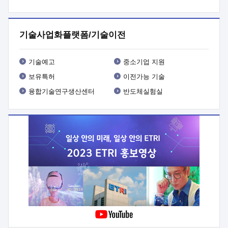
프로그램 개발
 상세이력ㅇ(붙 임1) 대상인력 A 상세이력ㅇ(붙
임2) 대상인력 B 상세이력
3. 신청방법 및 향후일정 등

신청방법: 이메일 (verdi@etri.re.kr)* <별첨양식>을 작성하여
기술사업화플랫폼/기술이전
제출
 문 의 처: ETRI사업화본부 기업성장지원부
기업성장지원전략실ㅇ오경석 책임 연구원 (T. 042-860-5076,
verdi@etri.re.kr)
 제출양식
ㅇ(별첨양식) ETRI연구인력
기술예고
중소기업 지원
현장지원 신청서 (기업)
보유특허
이전가능 기술
융합기술연구생산센터
반도체실험실