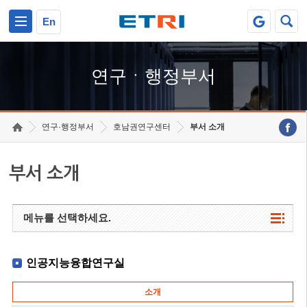
본문 바로가기
주요메뉴 바로가기
하단메뉴 바로가기
En
연구ㆍ행정부서
연구·행정부서
호남권연구센터
부서 소개
부서 소개
메뉴를 선택하세요.
인공지능융합연구실
소개