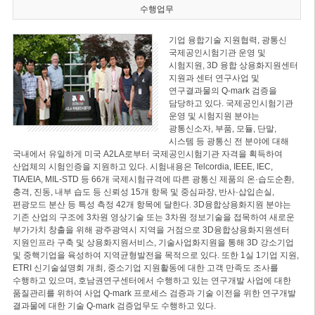
수행업무
기업 융합기술 지원협력, 광통신
국제공인시험기관 운영 및
시험지원, 3D 융합 상용화지원센터
지원과 센터 연구사업 및
연구결과물의 Q-mark 검증을
담당하고 있다. 국제공인시험기관
운영 및 시험지원 분야는
광통신소자, 부품, 모듈, 단말,
시스템 등 광통신 전 분야에 대해
국내에서 유일하게 미국 A2LA로부터 국제공인시험기관 자격을 획득하여
산업체의 시험인증을 지원하고 있다. 시험내용은 Telcordia, IEEE, IEC,
TIA/EIA, MIL-STD 등 66개 국제시험규격에 따른 광통신 제품의 온·습도순환,
충격, 진동, 내부 습도 등 신뢰성 15개 항목 및 중심파장, 반사·삽입손실,
편광모드 분산 등 특성 측정 42개 항목에 달한다. 3D융합상용화지원 분야는
기존 산업의 구조에 3차원 영상기술 또는 3차원 정보기술을 접목하여 새로운
부가가치 창출을 위해 광주광역시 지역을 거점으로 3D융합상용화지원센터
지원인프라 구축 및 상용화지원서비스, 기술사업화지원을 통해 3D 강소기업
및 중핵기업을 육성하여 지역균형발전을 목적으로 있다. 또한 1실 1기업 지원,
ETRI 신기술설명회 개최, 중소기업 지원활동에 대한 고객 만족도 조사를
수행하고 있으며, 호남권연구센터에서 수행하고 있는 연구개발 사업에 대한
품질관리를 위하여 사업 Q-mark 프로세스 검증과 기술 이전을 위한 연구개발
결과물에 대한 기술 Q-mark 검증업무도 수행하고 있다.