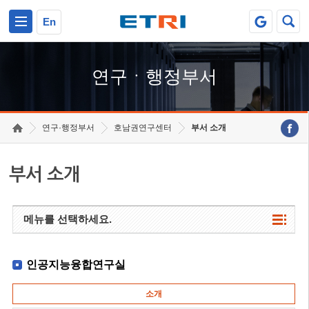
본문 바로가기
주요메뉴 바로가기
하단메뉴 바로가기
En
연구ㆍ행정부서
연구·행정부서
호남권연구센터
부서 소개
부서 소개
메뉴를 선택하세요.
인공지능융합연구실
소개