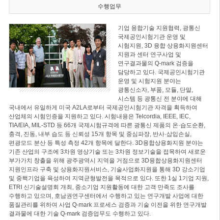
수행업무
기업 융합기술 지원협력, 광통신
국제공인시험기관 운영 및
시험지원, 3D 융합 상용화지원센터
지원과 센터 연구사업 및
연구결과물의 Q-mark 검증을
담당하고 있다. 국제공인시험기관
운영 및 시험지원 분야는
광통신소자, 부품, 모듈, 단말,
시스템 등 광통신 전 분야에 대해
국내에서 유일하게 미국 A2LA로부터 국제공인시험기관 자격을 획득하여
산업체의 시험인증을 지원하고 있다. 시험내용은 Telcordia, IEEE, IEC,
TIA/EIA, MIL-STD 등 66개 국제시험규격에 따른 광통신 제품의 온·습도순환,
충격, 진동, 내부 습도 등 신뢰성 15개 항목 및 중심파장, 반사·삽입손실,
편광모드 분산 등 특성 측정 42개 항목에 달한다. 3D융합상용화지원 분야는
기존 산업의 구조에 3차원 영상기술 또는 3차원 정보기술을 접목하여 새로운
부가가치 창출을 위해 광주광역시 지역을 거점으로 3D융합상용화지원센터
지원인프라 구축 및 상용화지원서비스, 기술사업화지원을 통해 3D 강소기업
및 중핵기업을 육성하여 지역균형발전을 목적으로 있다. 또한 1실 1기업 지원,
ETRI 신기술설명회 개최, 중소기업 지원활동에 대한 고객 만족도 조사를
수행하고 있으며, 호남권연구센터에서 수행하고 있는 연구개발 사업에 대한
품질관리를 위하여 사업 Q-mark 프로세스 검증과 기술 이전을 위한 연구개발
결과물에 대한 기술 Q-mark 검증업무도 수행하고 있다.