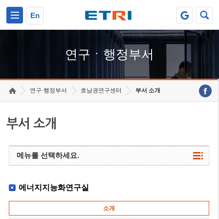
본문 바로가기
주요메뉴 바로가기
하단메뉴 바로가기
En
연구ㆍ행정부서
연구·행정부서
호남권연구센터
부서 소개
부서 소개
메뉴를 선택하세요.
에너지지능화연구실
소개