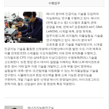
수행업무
에너지 분야에 인공지능 기술을 도입하여
지능화하는 연구를 수행하고 있다. 에너지
(전력,열,수소 등) 시스템의 효율적 관제·
운영을 위해, 전력 IoT 표준화(KS eIoT, OMA
LwM2M), 시계열 예측, 운영 최적화,
업무지원 LLM, 피지컬AI, 자율실험실 기술을
연구개발하고 있다. 에너지 분야 IoT
프로토콜 표준 기술을 개발하였으며, 시계열
인공지능 기술을 활용한 신재생에너지/분산에너지원 발전·수요·가격 예측과
이를 연계한 ESS 스케줄링·수요자원(DR)·거래 전략 최적화를 수행하고,
디지털트윈·CPS 기반 상태추정과 이상/고장진단·수명예측(RUL) 기술을
고도화한다. 또한 현장 문서·데이터·알람을 이해하는 특화 LLM 에이전트로
운전·정비·거래 업무 지원 기술을 개발하고, 소재·부품·장비 영역에는
실험설계–계측–분석–조건탐색을 자동화할 수 있는 AI 자율실험실 기술을
연구한다. 시뮬레이션과 현장 피드백을 통해 신뢰 가능한 운영지능을
구현하며, 개발 기술은 발전·신재생 에너지 운영/설비관리, 마이크로그리드·
전력거래, 철도·산업설비 관리 등 현장에 확장 적용한다.
에너지지능화연구실