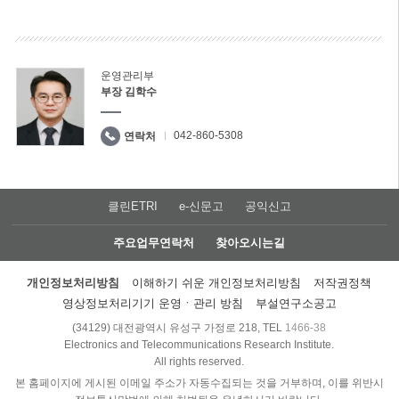
운영관리부
부장 김학수
042-860-5308
연락처
클린ETRI
e-신문고
공익신고
주요업무연락처
찾아오시는길
개인정보처리방침
이해하기 쉬운 개인정보처리방침
저작권정책
영상정보처리기기 운영ㆍ관리 방침
부설연구소공고
(34129) 대전광역시 유성구 가정로 218, TEL
1466-38
Electronics and Telecommunications Research Institute.
All rights reserved.
본 홈페이지에 게시된 이메일 주소가 자동수집되는 것을 거부하며, 이를 위반시