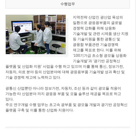
수행업무
지역전략 산업인 광산업 육성의
일환으로 광응용부품의 글로벌
경쟁력 강화를 위해 상용화
기술개발 및 관련 시제품 생산 지원
등 기술지원을 통한 광통신 및
광융합 부품관련 기술경쟁력
제고를 목표로 한다. 이를 위해
‘100기가급 초소형 광모듈 상용화
기술개발’과 ‘광기반 공정혁신
플랫폼 및 산업화 지원’ 사업을 수행 하고 있으며 이를 통해 통신, 정보가전,
자동차, 의료 분야 등의 산업분야에 대해 광응용부품 기술개발 성과 확산 및
기술 경쟁력 제고에 노력하고 있다.
광통신 산업뿐만 아니라 정보가전, 자동차, 조선 등과 같이 광모듈 적용이
가능한 타 산업분야 까지 광응용 부품 및 모듈 솔루션 제공을 목표로 하고
있다.
주요 연구개발 수행 업무는 초고속 광부품 및 광모듈 개발과 광기반 공정혁신
플랫폼 구축 및 이를 통한 산업화 지원이다.