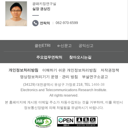
광패키징연구실
실장 권상진
062-970-6599
연락처
클린ETRI
e-신문고
공익신고
주요업무연락처
찾아오시는길
개인정보처리방침
이해하기 쉬운 개인정보처리방침
저작권정책
영상정보처리기기 운영ㆍ관리 방침
부설연구소공고
(34129) 대전광역시 유성구 가정로 218, TEL
1466-38
Electronics and Telecommunications Research Institute.
All rights reserved.
본 홈페이지에 게시된 이메일 주소가 자동수집되는 것을 거부하며, 이를 위반시
정보통신망법에 의해 처벌됨을 유념하시기 바랍니다.