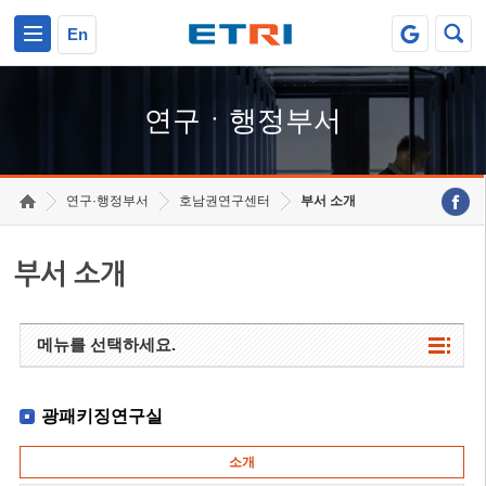
본문 바로가기
주요메뉴 바로가기
하단메뉴 바로가기
En
연구ㆍ행정부서
연구·행정부서
호남권연구센터
부서 소개
부서 소개
메뉴를 선택하세요.
광패키징연구실
소개