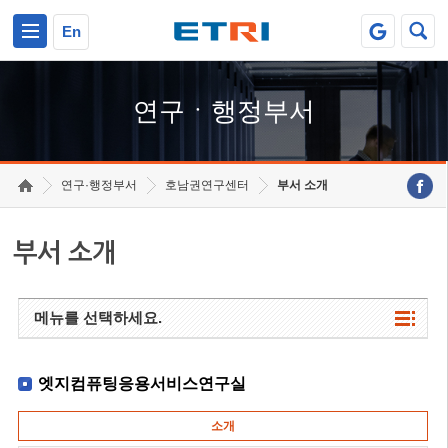
본문 바로가기
주요메뉴 바로가기
하단메뉴 바로가기
En
연구ㆍ행정부서
연구·행정부서
호남권연구센터
부서 소개
부서 소개
메뉴를 선택하세요.
엣지컴퓨팅응용서비스연구실
소개