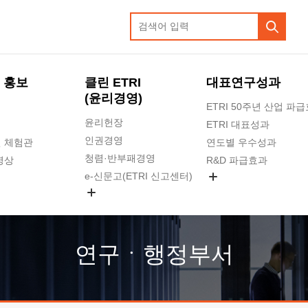
 홍보
클린 ETRI
대표연구성과
(윤리경영)
ETRI 50주년 산업 파
윤리헌장
ETRI 대표성과
인권경영
 체험관
연도별 우수성과
청렴·반부패경영
영상
R&D 파급효과
e-신문고(ETRI 신고센터)
지식공유플랫폼
공익신고
청렴포털 신고
고객의소리
연구ㆍ행정부서
수의계약 현황
부패징계 현황
감사결과공개