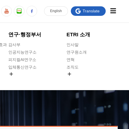
Translate
En
glish
연구·행정부서
ETRI 소개
급효과
감사부
인사말
인공지능연구소
연구원소개
피지컬AI연구소
연혁
입체통신연구소
조직도
공간미디어연구소
기타 공개정보
ADX융합연구소
원규 제·개정 예고
ICT전략연구소
연구원 고객헌장
인공지능안전연구소
ETRI CI
우주항공반도체전략연구단
주요업무연락처
대경권연구본부
찾아오시는길
호남권연구본부