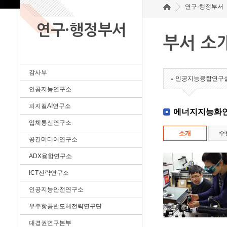
연구·행정부서
연구·행정부서
부서 소
감사부
인공지능융합연구
인공지능연구소
피지컬AI연구소
에너지지능화
입체통신연구소
소개
수
공간미디어연구소
ADX융합연구소
ICT전략연구소
인공지능안전연구소
우주항공반도체전략연구단
대경권연구본부