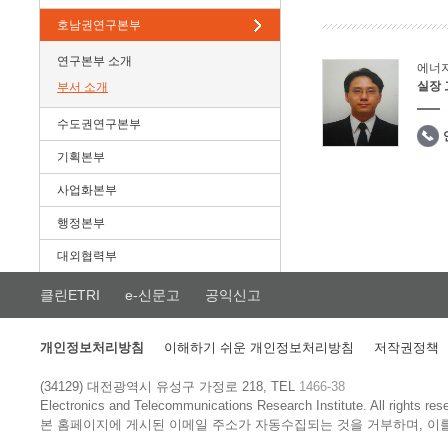
호남권연구본부
연구본부 소개
에너
실장
부서 소개
수도권연구본부
기획본부
사업화본부
행정본부
대외협력부
클린ETRI
e-신문고
공익신고
개인정보처리방침
이해하기 쉬운 개인정보처리방침
저작권정책
(34129) 대전광역시 유성구 가정로 218, TEL
1466-38
Electronics and Telecommunications Research Institute.
All rights res
본 홈페이지에 게시된 이메일 주소가 자동수집되는 것을 거부하며, 이