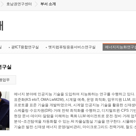
호남권연구센터
부서 소개
개
실
광ICT융합연구실
엣지컴퓨팅응용서비스연구실
에너지지능화연구
연구실
행업무
에너지 분야에 인공지능 기술을 도입하여 지능화하는 연구를 수행하고 있다. 에너
표준화(KS eIoT, OMA LwM2M), 시계열 예측, 운영 최적화, 업무지원 LL
프로토콜 표준 기술을 개발하였으며, 시계열 인공지능 기술을 활용한 신재생에
스케줄링·수요자원(DR)·거래 전략 최적화를 수행하고, 디지털트윈·CPS 기
현장 문서·데이터·알람을 이해하는 특화 LLM 에이전트로 운전·정비·거래 업
분석–조건탐색을 자동화할 수 있는 AI 자율실험실 기술을 연구한다. 시뮬레
기술은 발전·신재생 에너지 운영/설비관리, 마이크로그리드·전력거래, 철도·