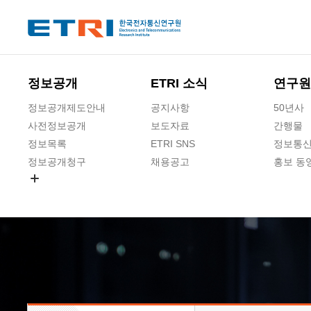
본문 바로가기
주요메뉴 바로가기
하단메뉴 바로가기
정보공개
ETRI 소식
연구원
정보공개제도안내
공지사항
50년사
사전정보공개
보도자료
간행물
정보목록
ETRI SNS
정보통신
정보공개청구
채용공고
홍보 동
경영공시
공공데이터개방
사업실명제