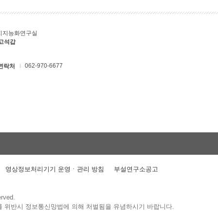
지지능화연구실
 고석갑
062-970-6677
연락처
영상정보처리기기 운영ㆍ관리 방침
부설연구소공고
erved.
를 위반시 정보통신망법에 의해 처벌됨을 유념하시기 바랍니다.