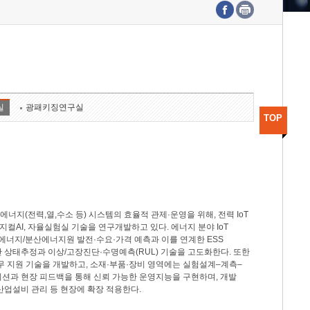
수도권연구본부
기획본부
사업화본부
행정본부
대외협력부
실
광패키징연구실
TOP
지(전력,열,수소 등) 시스템의 효율적 관제·운영을 위해, 전력 IoT
M, 피지컬AI, 자율실험실 기술을 연구개발하고 있다. 에너지 분야 IoT
너지/분산에너지원 발전·수요·가격 예측과 이를 연계한 ESS
반 상태추정과 이상/고장진단·수명예측(RUL) 기술을 고도화한다. 또한
무 지원 기술을 개발하고, 소재·부품·장비 영역에는 실험설계–계측–
이션과 현장 피드백을 통해 신뢰 가능한 운영지능을 구현하며, 개발
산업설비 관리 등 현장에 확장 적용한다.