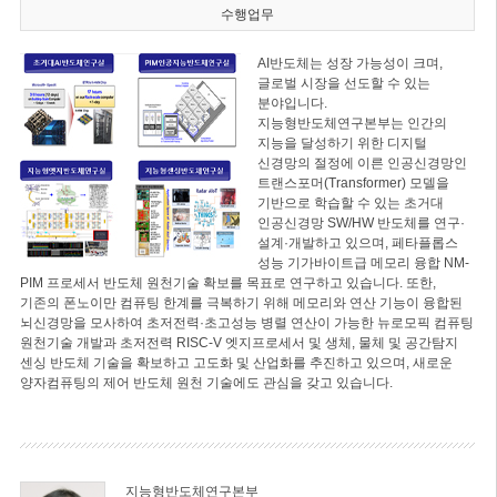
수행업무
AI반도체는 성장 가능성이 크며,
글로벌 시장을 선도할 수 있는
분야입니다.
지능형반도체연구본부는 인간의
지능을 달성하기 위한 디지털
신경망의 절정에 이른 인공신경망인
트랜스포머(Transformer) 모델을
기반으로 학습할 수 있는 초거대
인공신경망 SW/HW 반도체를 연구·
설계·개발하고 있으며, 페타플롭스
성능 기가바이트급 메모리 융합 NM-
PIM 프로세서 반도체 원천기술 확보를 목표로 연구하고 있습니다. 또한,
기존의 폰노이만 컴퓨팅 한계를 극복하기 위해 메모리와 연산 기능이 융합된
뇌신경망을 모사하여 초저전력·초고성능 병렬 연산이 가능한 뉴로모픽 컴퓨팅
원천기술 개발과 초저전력 RISC-V 엣지프로세서 및 생체, 물체 및 공간탐지
센싱 반도체 기술을 확보하고 고도화 및 산업화를 추진하고 있으며, 새로운
양자컴퓨팅의 제어 반도체 원천 기술에도 관심을 갖고 있습니다.
지능형반도체연구본부