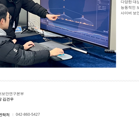
다양한 대
능동적인 
사이버 보
버보안연구본부
장 김건우
042-860-5427
연락처