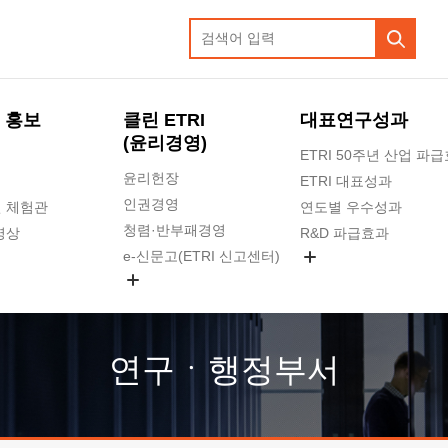
 홍보
클린 ETRI
대표연구성과
(윤리경영)
ETRI 50주년 산업 파
윤리헌장
ETRI 대표성과
인권경영
 체험관
연도별 우수성과
청렴·반부패경영
영상
R&D 파급효과
e-신문고(ETRI 신고센터)
지식공유플랫폼
공익신고
청렴포털 신고
고객의소리
연구ㆍ행정부서
수의계약 현황
부패징계 현황
감사결과공개