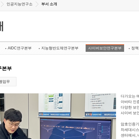
인공지능연구소
부서 소개
개
AIDC연구본부
지능형반도체연구본부
사이버보안연구본부
정책
구본부
행업무
다가오는 메
아바타 인증
다양한 보안
사이버 보
암호인증기
차세대시스
센터에서, 