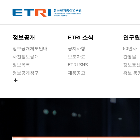
본문 바로가기
주요메뉴 바로가기
하단메뉴 바로가기
정보공개
ETRI 소식
연구원
정보공개제도안내
공지사항
50년사
사전정보공개
보도자료
간행물
정보목록
ETRI SNS
정보통신
정보공개청구
채용공고
홍보 동
경영공시
공공데이터개방
사업실명제