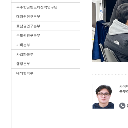
우주항공반도체전략연구단
대경권연구본부
호남권연구본부
수도권연구본부
기획본부
사업화본부
행정본부
대외협력부
사이
본부