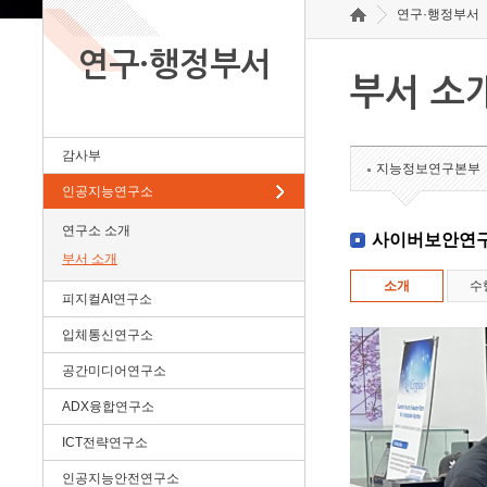
연구·행정부서
연구·행정부서
부서 소
감사부
지능정보연구본부
인공지능연구소
연구소 소개
사이버보안연
부서 소개
소개
수
피지컬AI연구소
입체통신연구소
공간미디어연구소
ADX융합연구소
ICT전략연구소
인공지능안전연구소