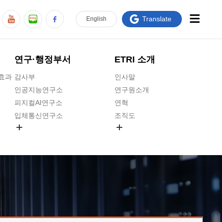
Translate
En
glish
연구·행정부서
ETRI 소개
급효과
감사부
인사말
인공지능연구소
연구원소개
피지컬AI연구소
연혁
입체통신연구소
조직도
공간미디어연구소
기타 공개정보
ADX융합연구소
원규 제·개정 예고
ICT전략연구소
연구원 고객헌장
인공지능안전연구소
ETRI CI
우주항공반도체전략연구단
주요업무연락처
대경권연구본부
찾아오시는길
호남권연구본부