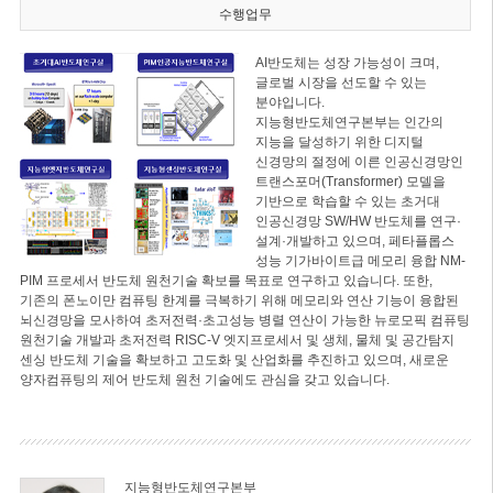
수행업무
AI반도체는 성장 가능성이 크며,
글로벌 시장을 선도할 수 있는
분야입니다.
지능형반도체연구본부는 인간의
지능을 달성하기 위한 디지털
신경망의 절정에 이른 인공신경망인
트랜스포머(Transformer) 모델을
기반으로 학습할 수 있는 초거대
인공신경망 SW/HW 반도체를 연구·
설계·개발하고 있으며, 페타플롭스
성능 기가바이트급 메모리 융합 NM-
PIM 프로세서 반도체 원천기술 확보를 목표로 연구하고 있습니다. 또한,
기존의 폰노이만 컴퓨팅 한계를 극복하기 위해 메모리와 연산 기능이 융합된
뇌신경망을 모사하여 초저전력·초고성능 병렬 연산이 가능한 뉴로모픽 컴퓨팅
원천기술 개발과 초저전력 RISC-V 엣지프로세서 및 생체, 물체 및 공간탐지
센싱 반도체 기술을 확보하고 고도화 및 산업화를 추진하고 있으며, 새로운
양자컴퓨팅의 제어 반도체 원천 기술에도 관심을 갖고 있습니다.
지능형반도체연구본부