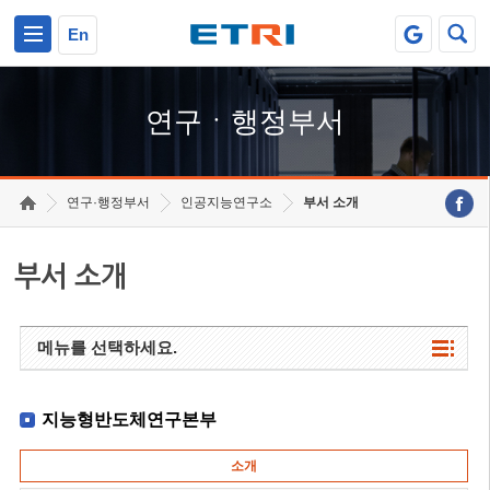
본문 바로가기
주요메뉴 바로가기
하단메뉴 바로가기
En
연구ㆍ행정부서
연구·행정부서
인공지능연구소
부서 소개
부서 소개
메뉴를 선택하세요.
지능형반도체연구본부
소개