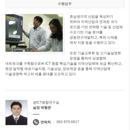
수행업무
호남권지역 산업을 육성하기
위하여 지역산업과 연계된 국가
로드맵 기반 전략형 기술 및 산업체
수요기반 기술 분야를
공동연구개발하고, 특허 시제품
제작 지원 등을 수행하고 있다.
또한 기술교류회 및 신기술설명회
운영을 통하여 상생협력
네트워크를 구축함으로써 ICT 융합 핵심기술을 지역산업체에 보급 확산하고,
현장 밀착형 애로기술지원, 기술상담, 정보제공 등을 통해 지역산업체
기술경쟁력 제고와 매출 증대를 도모하고 있다.
광ICT융합연구실
실장 박형준
062-970-6617
연락처