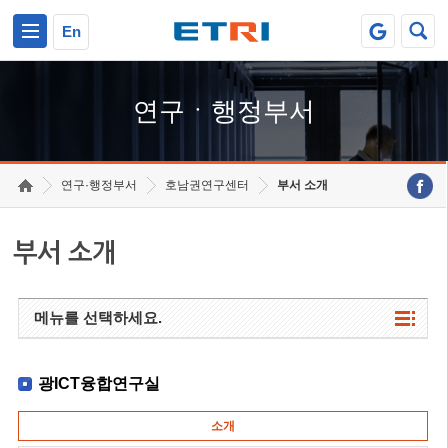
본문 바로가기
주요메뉴 바로가기
하단메뉴 바로가기
En
연구ㆍ행정부서
연구·행정부서
호남권연구센터
부서 소개
부서 소개
메뉴를 선택하세요.
광ICT융합연구실
소개