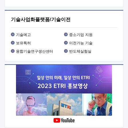
프로그램 개발
 상세이력ㅇ(붙 임1) 대상인력 A 상세이력ㅇ(붙
임2) 대상인력 B 상세이력
3. 신청방법 및 향후일정 등

신청방법: 이메일 (verdi@etri.re.kr)* <별첨양식>을 작성하여
기술사업화플랫폼/기술이전
제출
 문 의 처: ETRI사업화본부 기업성장지원부
기업성장지원전략실ㅇ오경석 책임 연구원 (T. 042-860-5076,
verdi@etri.re.kr)
 제출양식
ㅇ(별첨양식) ETRI연구인력
기술예고
중소기업 지원
현장지원 신청서 (기업)
보유특허
이전가능 기술
융합기술연구생산센터
반도체실험실