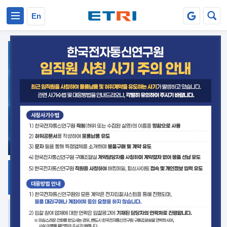
본문 바로가기
주요메뉴 바로가기
En
지식공유
ETRI 오픈소스
플랫폼
거버넌스 대응
발간자료