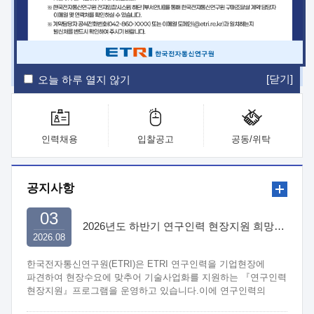
ETRI Insight
ETRI Journal
전자통신동향분석
ETRI 웹진
ETRI 간행물
전자도서관
[닫기]
오늘 하루 열지 않기
인력채용
입찰공고
공동/위탁
공지사항
03
2026년도 하반기 연구인력 현장지원 희망기업 신청/접수
2026.08
한국전자통신연구원(ETRI)은 ETRI 연구인력을 기업현장에
파견하여 현장수요에 맞추어 기술사업화를 지원하는 『연구인력
현장지원』프로그램을 운영하고 있습니다.이에 연구인력의
지원을 희망하는 중소.중견기업에서는 신청하여 주시기